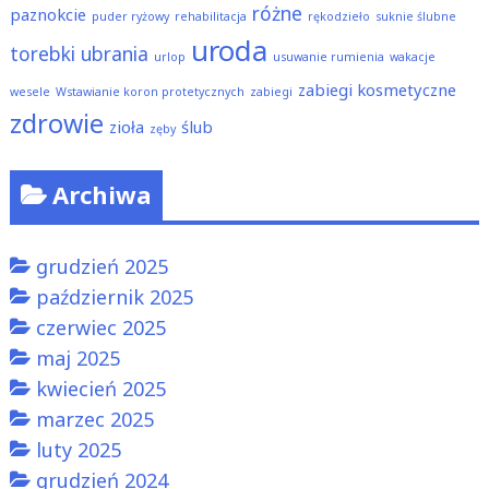
różne
paznokcie
puder ryżowy
rehabilitacja
rękodzieło
suknie ślubne
uroda
torebki
ubrania
urlop
usuwanie rumienia
wakacje
zabiegi kosmetyczne
wesele
Wstawianie koron protetycznych
zabiegi
zdrowie
zioła
ślub
zęby
Archiwa
grudzień 2025
październik 2025
czerwiec 2025
maj 2025
kwiecień 2025
marzec 2025
luty 2025
grudzień 2024