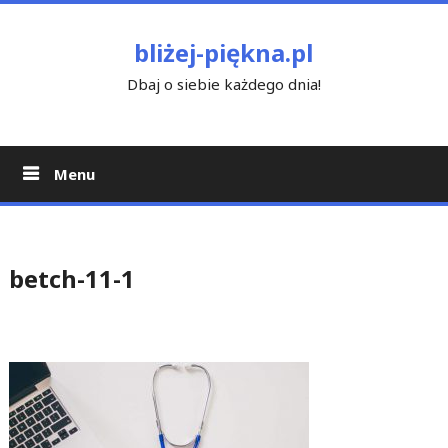
Skip
to
bliżej-piękna.pl
content
Dbaj o siebie każdego dnia!
Menu
betch-11-1