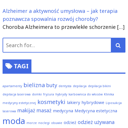
Alzheimer a aktywność umysłowa – jak terapia
poznawcza spowalnia rozwój choroby?
Choroba Alzheimera to przewlekłe schorzenie
[…]
Search
for:
TAGI
bielizna
buty
apartamenty
dentysta
depilacja
depilacja bikini
depilacja laserowa
domki
fryzura
hybrydy
karbownica do włosów
Klinika
kosmetyki
lakiery hybrydowe
medycyny estetycznej
Liposukcja
makijaż
masaż
medycyna
Medycyna estetyczna
laserowa
moda
odzież używana
odzież
morze
noclegi
obuwie