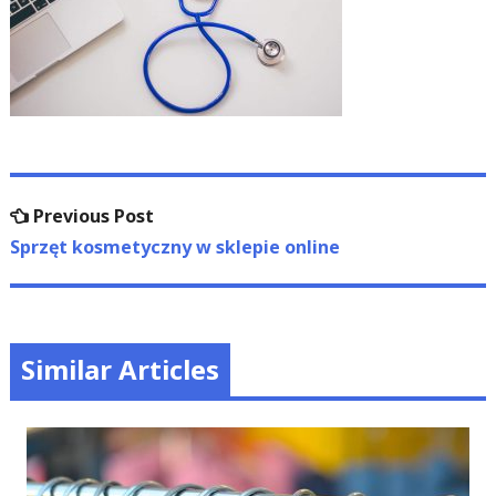
Nawigacja
Previous
Previous Post
wpisu
post:
Sprzęt kosmetyczny w sklepie online
Similar Articles