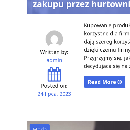
zakupu przez hurtown
Kupowanie produk
korzystne dla fi
dają szereg korzyś
dzięki czemu firm
Written by:
Przyjrzyjmy się, j
admin
decydująca się na
Read More
Posted on:
"Oszczędność
24 lipca, 2023
czasu
i
pieniędzy
–
Moda