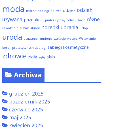
moda
odzież
odzież
morze
noclegi
obuwie
używana
różne
paznokcie
puder ryżowy
rehabilitacja
torebki
ubrania
rękodzieło
suknie ślubne
urlop
uroda
usuwanie rumienia
wakacje
wesele
Wstawianie
zabiegi kosmetyczne
koron protetycznych
zabiegi
zdrowie
zioła
ślub
zęby
Archiwa
grudzień 2025
październik 2025
czerwiec 2025
maj 2025
kwiecień 2025