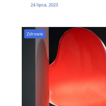
"Śladem
24 lipca, 2023
Nowoczesności:
Przeobrażenie
Mobilności
Miejskiej
Zdrowie
w
Krakowie"