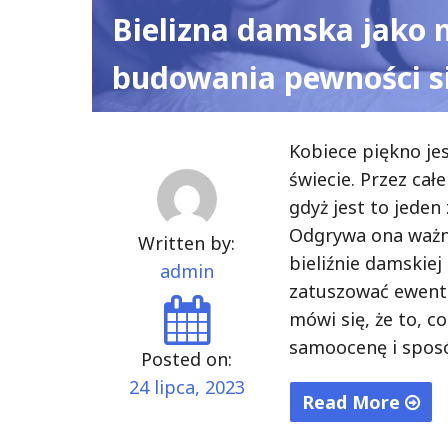
Bielizna damska jako 
budowania pewności s
Kobiece piękno je
świecie. Przez cał
gdyż jest to jede
Odgrywa ona ważną
Written by:
bieliźnie damskiej
admin
zatuszować ewent
mówi się, że to, 
samoocenę i sposó
Posted on:
24 lipca, 2023
Read More
"Bielizna