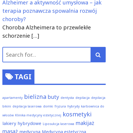
Alzheimer a aktywność umysłowa – jak
terapia poznawcza spowalnia rozwój
choroby?
Choroba Alzheimera to przewlekłe
schorzenie
[…]
Search
for:
TAGI
bielizna
buty
apartamenty
dentysta
depilacja
depilacja
bikini
depilacja laserowa
domki
fryzura
hybrydy
karbownica do
kosmetyki
włosów
Klinika medycyny estetycznej
makijaż
lakiery hybrydowe
Liposukcja laserowa
masaż
medycyna
Medycyna estetyczna