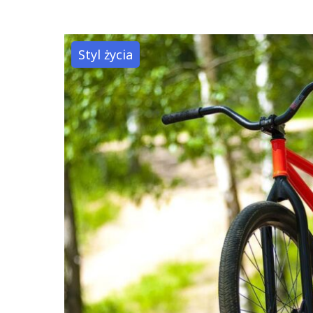
damska
jako
narzędzie
Styl życia
do
budowania
pewności
siebie"