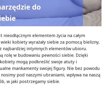
narzędzie do
iebie
st nieodłącznym elementem życia na całym
e wieki kobiety wyrażały siebie za pomocą bielizny,
n z najbardziej intymnych elementów ubioru.
 rolę w budowaniu pewności siebie. Dzięki
 kobiety mogą podkreślić swoje atuty i
ualne mankamenty swojej figury. Nie bez powodu
co nosimy pod naszymi ubraniami, wpływa na naszą
b, w jaki postrzegamy siebie.