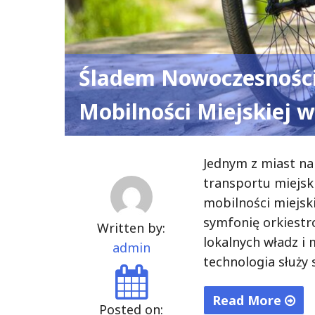
Śladem Nowoczesności
Mobilności Miejskiej 
Jednym z miast n
transportu miejsk
mobilności miejsk
symfonię orkiest
Written by:
lokalnych władz i
admin
technologia służy 
Read More
Posted on: