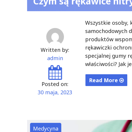
Czym są rękawice nitr
Wszystkie osoby, 
samochodowych dob
produktów wspomag
rękawiczki ochronn
Written by:
specjalnej gumy rę
admin
właściwości? Jak j
Read More
Posted on:
"Czym
30 maja, 2023
są
rękawice
nitrylowe?"
Medycyna