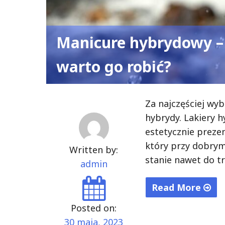
Manicure hybrydowy – 
warto go robić?
Za najczęściej wyb
hybrydy. Lakiery 
estetycznie preze
który przy dobry
Written by:
stanie nawet do tr
admin
Read More
"Manicure
Posted on:
hybrydowy
30 maja, 2023