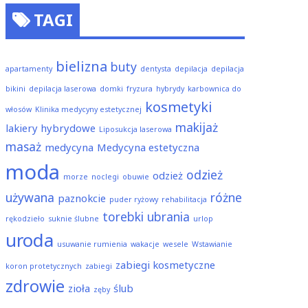
TAGI
bielizna
buty
apartamenty
dentysta
depilacja
depilacja
bikini
depilacja laserowa
domki
fryzura
hybrydy
karbownica do
kosmetyki
włosów
Klinika medycyny estetycznej
makijaż
lakiery hybrydowe
Liposukcja laserowa
masaż
medycyna
Medycyna estetyczna
moda
odzież
odzież
morze
noclegi
obuwie
używana
różne
paznokcie
puder ryżowy
rehabilitacja
torebki
ubrania
rękodzieło
suknie ślubne
urlop
uroda
usuwanie rumienia
wakacje
wesele
Wstawianie
zabiegi kosmetyczne
koron protetycznych
zabiegi
zdrowie
zioła
ślub
zęby