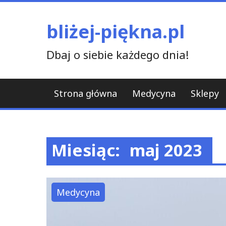
Skip
to
bliżej-piękna.pl
content
Dbaj o siebie każdego dnia!
Strona główna
Medycyna
Sklepy
Miesiąc:
maj 2023
Medycyna