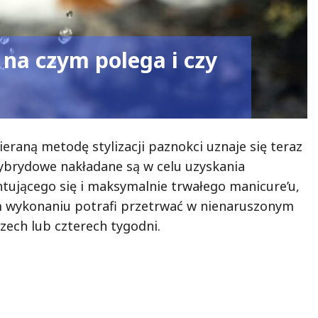
na czym polega i czy
ieraną metodę stylizacji paznokci uznaje się teraz
hybrydowe nakładane są w celu uzyskania
ntującego się i maksymalnie trwałego manicure’u,
m wykonaniu potrafi przetrwać w nienaruszonym
zech lub czterech tygodni.