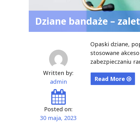
Dziane bandaże – zalet
Opaski dziane, po
stosowane akcesor
zabezpieczaniu ran
Written by:
Read More
admin
"Dziane
bandaże
–
Posted on:
zalety,
30 maja, 2023
rozmiary,
cena"