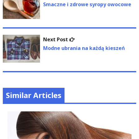
wpisu
post:
Smaczne i zdrowe syropy owocowe
Next
Next Post
post:
Modne ubrania na każdą kieszeń
Similar Articles