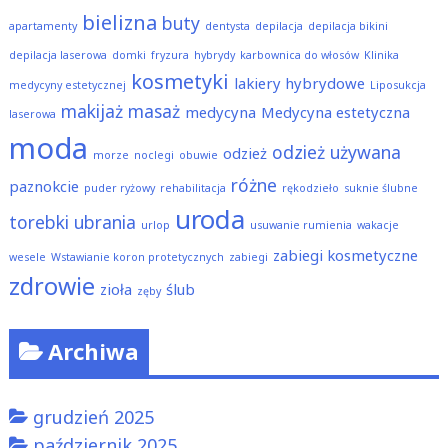
bielizna
buty
apartamenty
dentysta
depilacja
depilacja bikini
depilacja laserowa
domki
fryzura
hybrydy
karbownica do włosów
Klinika
kosmetyki
lakiery hybrydowe
medycyny estetycznej
Liposukcja
makijaż
masaż
medycyna
Medycyna estetyczna
laserowa
moda
odzież używana
odzież
morze
noclegi
obuwie
różne
paznokcie
puder ryżowy
rehabilitacja
rękodzieło
suknie ślubne
uroda
torebki
ubrania
urlop
usuwanie rumienia
wakacje
zabiegi kosmetyczne
wesele
Wstawianie koron protetycznych
zabiegi
zdrowie
zioła
ślub
zęby
Archiwa
grudzień 2025
październik 2025