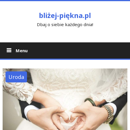
Skip
to
bliżej-piękna.pl
content
Dbaj o siebie każdego dnia!
Menu
Uroda