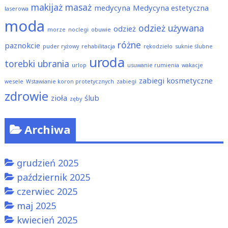
makijaż
masaż
medycyna
Medycyna estetyczna
laserowa
moda
odzież używana
odzież
morze
noclegi
obuwie
różne
paznokcie
puder ryżowy
rehabilitacja
rękodzieło
suknie ślubne
uroda
torebki
ubrania
urlop
usuwanie rumienia
wakacje
zabiegi kosmetyczne
wesele
Wstawianie koron protetycznych
zabiegi
zdrowie
zioła
ślub
zęby
Archiwa
grudzień 2025
październik 2025
czerwiec 2025
maj 2025
kwiecień 2025