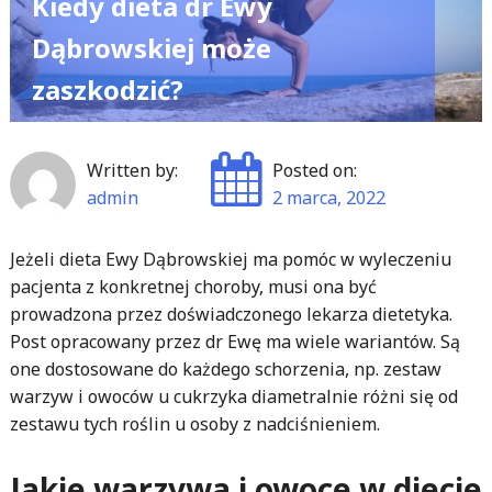
Kiedy dieta dr Ewy
Dąbrowskiej może
zaszkodzić?
Written by:
Posted on:
admin
2 marca, 2022
Jeżeli dieta Ewy Dąbrowskiej ma pomóc w wyleczeniu
pacjenta z konkretnej choroby, musi ona być
prowadzona przez doświadczonego lekarza dietetyka.
Post opracowany przez dr Ewę ma wiele wariantów. Są
one dostosowane do każdego schorzenia, np. zestaw
warzyw i owoców u cukrzyka diametralnie różni się od
zestawu tych roślin u osoby z nadciśnieniem.
Jakie warzywa i owoce w diecie