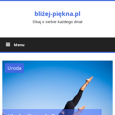
Skip
to
bliżej-piękna.pl
content
Dbaj o siebie każdego dnia!
Menu
Uroda