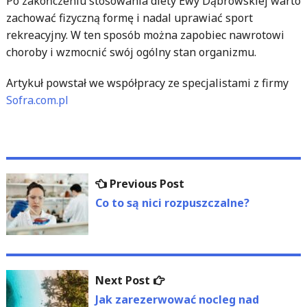
Po zakończeniu stosowania diety Ewy Dąbrowskiej warto
zachować fizyczną formę i nadal uprawiać sport
rekreacyjny. W ten sposób można zapobiec nawrotowi
choroby i wzmocnić swój ogólny stan organizmu.
Artykuł powstał we współpracy ze specjalistami z firmy
Sofra.com.pl
Nawigacja
Previous
Previous Post
wpisu
post:
Co to są nici rozpuszczalne?
Next
Next Post
post:
Jak zarezerwować nocleg nad