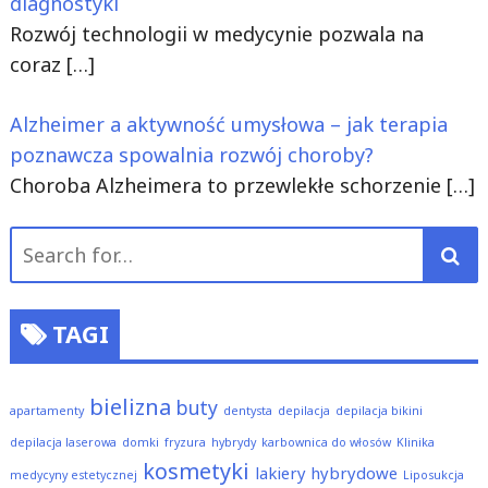
diagnostyki
Rozwój technologii w medycynie pozwala na
coraz
[…]
Alzheimer a aktywność umysłowa – jak terapia
poznawcza spowalnia rozwój choroby?
Choroba Alzheimera to przewlekłe schorzenie
[…]
Search
for:
TAGI
bielizna
buty
apartamenty
dentysta
depilacja
depilacja bikini
depilacja laserowa
domki
fryzura
hybrydy
karbownica do włosów
Klinika
kosmetyki
lakiery hybrydowe
medycyny estetycznej
Liposukcja