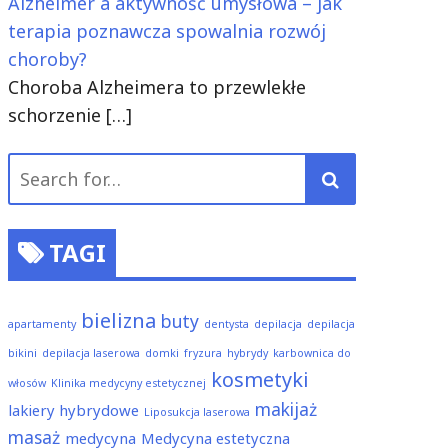
Alzheimer a aktywność umysłowa – jak
terapia poznawcza spowalnia rozwój
choroby?
Choroba Alzheimera to przewlekłe
schorzenie
[…]
Search
for:
TAGI
bielizna
buty
apartamenty
dentysta
depilacja
depilacja
bikini
depilacja laserowa
domki
fryzura
hybrydy
karbownica do
kosmetyki
włosów
Klinika medycyny estetycznej
makijaż
lakiery hybrydowe
Liposukcja laserowa
masaż
medycyna
Medycyna estetyczna