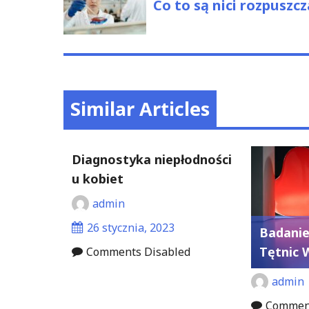
post:
Co to są nici rozpuszc
Similar Articles
Diagnostyka niepłodności
u kobiet
admin
26 stycznia, 2023
Badanie
Tętnic 
Comments Disabled
admin
Comment