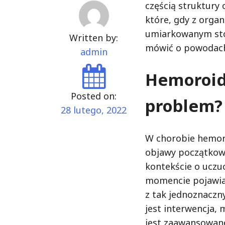
częścią struktury
które, gdy z organ
umiarkowanym sto
Written by:
mówić o powodac
admin
Hemoroid
Posted on:
problem?
28 lutego, 2022
W chorobie hemoro
objawy początkow
kontekście o uczu
momencie pojawiaj
z tak jednoznaczn
jest interwencja,
jest zaawansowane