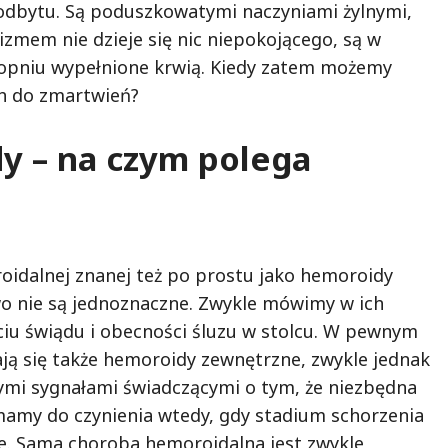
 odbytu. Są poduszkowatymi naczyniami żylnymi,
izmem nie dzieje się nic niepokojącego, są w
pniu wypełnione krwią. Kiedy zatem możemy
h do zmartwień?
y – na czym polega
idalnej znanej też po prostu jako hemoroidy
o nie są jednoznaczne. Zwykle mówimy w ich
ciu świądu i obecności śluzu w stolcu. W pewnym
ą się także hemoroidy zewnętrzne, zwykle jednak
ymi sygnałami świadczącymi o tym, że niezbędna
 mamy do czynienia wtedy, gdy stadium schorzenia
. Sama choroba hemoroidalna jest zwykle