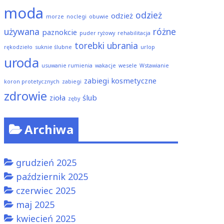
moda
odzież
odzież
morze
noclegi
obuwie
używana
różne
paznokcie
puder ryżowy
rehabilitacja
torebki
ubrania
rękodzieło
suknie ślubne
urlop
uroda
usuwanie rumienia
wakacje
wesele
Wstawianie
zabiegi kosmetyczne
koron protetycznych
zabiegi
zdrowie
zioła
ślub
zęby
Archiwa
grudzień 2025
październik 2025
czerwiec 2025
maj 2025
kwiecień 2025