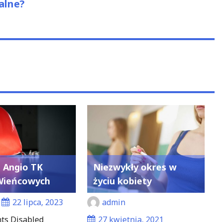
zalne?
 Angio TK
Niezwykły okres w
Wieńcowych
życiu kobiety
22 lipca, 2023
admin
s Disabled
27 kwietnia, 2021