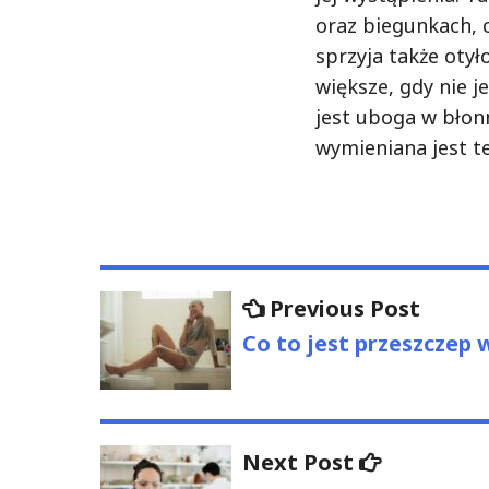
oraz biegunkach, 
sprzyja także otyło
większe, gdy nie j
jest uboga w błon
wymieniana jest te
Nawigacja
Previo
Previous Post
post:
wpisu
Co to jest przeszczep
Next
Next Post