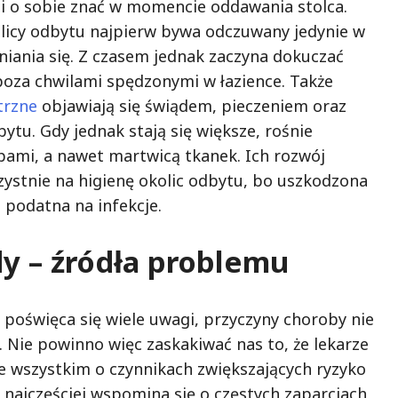
 o sobie znać w momencie oddawania stolca.
licy odbytu najpierw bywa odczuwany jedynie w
ania się. Z czasem jednak zaczyna dokuczać
poza chwilami spędzonymi w łazience. Także
trzne
objawiają się świądem, pieczeniem oraz
tu. Gdy jednak stają się większe, rośnie
pami, a nawet martwicą tkanek. Ich rozwój
zystnie na higienę okolic odbytu, bo uszkodzona
j podatna na infekcje.
y – źródła problemu
oświęca się wiele uwagi, przyczyny choroby nie
. Nie powinno więc zaskakiwać nas to, że lekarze
 wszystkim o czynnikach zwiększających ryzyko
u najczęściej wspomina się o częstych zaparciach