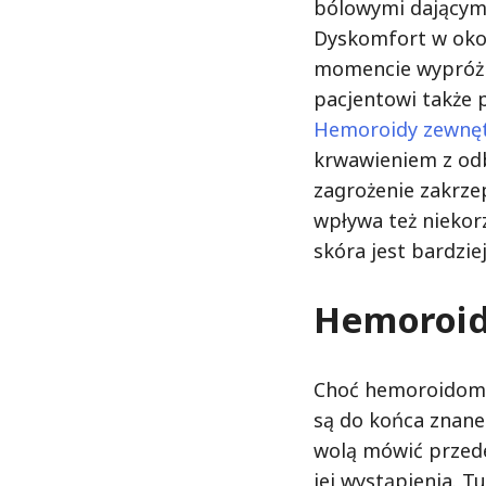
bólowymi dającymi
Dyskomfort w oko
momencie wypróżni
pacjentowi także 
Hemoroidy zewnę
krwawieniem z odby
zagrożenie zakrze
wpływa też niekor
skóra jest bardzie
Hemoroid
Choć hemoroidom p
są do końca znane
wolą mówić przede
jej wystąpienia. T