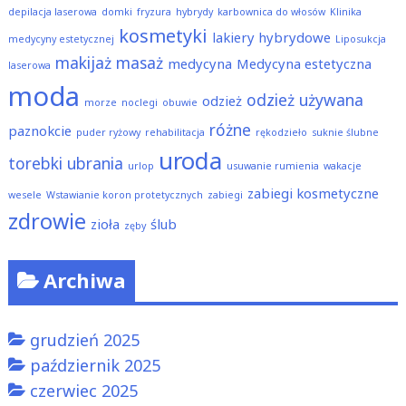
depilacja laserowa
domki
fryzura
hybrydy
karbownica do włosów
Klinika
kosmetyki
lakiery hybrydowe
medycyny estetycznej
Liposukcja
makijaż
masaż
medycyna
Medycyna estetyczna
laserowa
moda
odzież używana
odzież
morze
noclegi
obuwie
różne
paznokcie
puder ryżowy
rehabilitacja
rękodzieło
suknie ślubne
uroda
torebki
ubrania
urlop
usuwanie rumienia
wakacje
zabiegi kosmetyczne
wesele
Wstawianie koron protetycznych
zabiegi
zdrowie
zioła
ślub
zęby
Archiwa
grudzień 2025
październik 2025
czerwiec 2025