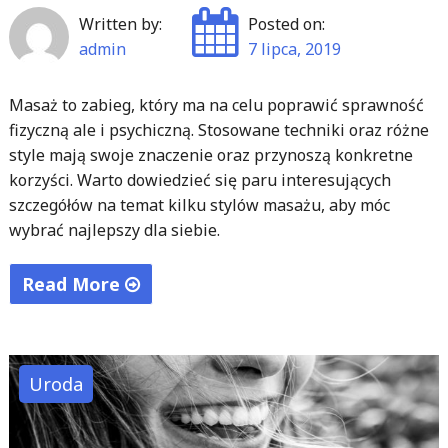
Written by:
Posted on:
admin
7 lipca, 2019
Masaż to zabieg, który ma na celu poprawić sprawność
fizyczną ale i psychiczną. Stosowane techniki oraz różne
style mają swoje znaczenie oraz przynoszą konkretne
korzyści. Warto dowiedzieć się paru interesujących
szczegółów na temat kilku stylów masażu, aby móc
wybrać najlepszy dla siebie.
Read More
"Popularne
rodzaje
masażu
Uroda
i
wpływ