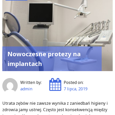
wodzie"
Nowoczesne protezy na
implantach
Written by:
Posted on:
admin
7 lipca, 2019
Utrata zębów nie zawsze wynika z zaniedbań higieny i
zdrowia jamy ustnej. Często jest konsekwencją między