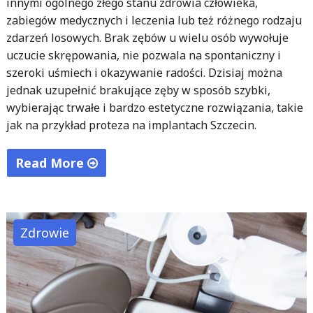
innymi ogólnego złego stanu zdrowia człowieka,
zabiegów medycznych i leczenia lub też różnego rodzaju
zdarzeń losowych. Brak zębów u wielu osób wywołuje
uczucie skrępowania, nie pozwala na spontaniczny i
szeroki uśmiech i okazywanie radości. Dzisiaj można
jednak uzupełnić brakujące zęby w sposób szybki,
wybierając trwałe i bardzo estetyczne rozwiązania, takie
jak na przykład proteza na implantach Szczecin.
Read More
"Nowoczesne
protezy
na
Zdrowie
implantach"