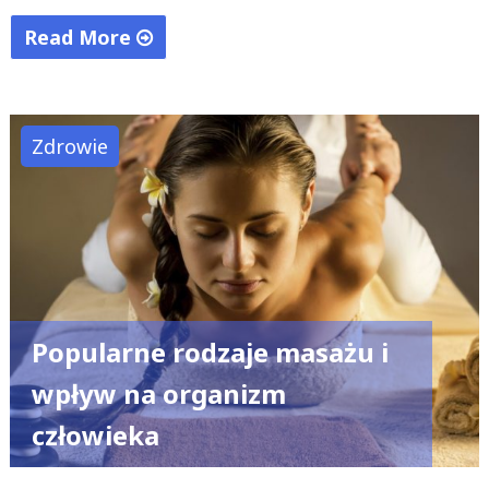
Read More
"Kraków
–
stolica
Zdrowie
uśmiechu"
Popularne rodzaje masażu i
wpływ na organizm
człowieka