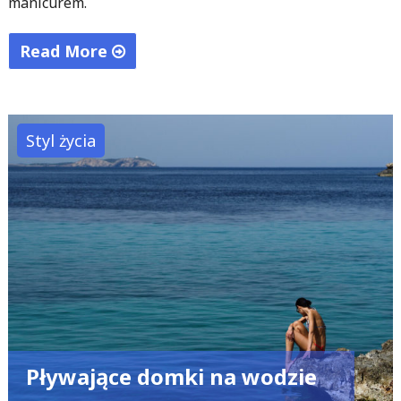
manicurem.
Read More
"Lakiery
termiczne
–
Styl życia
nowość,
która
przyciąga
uwagę…"
Pływające domki na wodzie