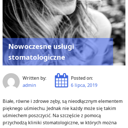
na
organizm
człowieka"
Nowoczesne usługi
stomatologiczne
Written by:
Posted on:
admin
6 lipca, 2019
Białe, równe i zdrowe zęby, są nieodłącznym elementem
pięknego uśmiechu. Jednak nie każdy może się takim
uśmiechem poszczycić. Na szczęście z pomocą
przychodzą kliniki stomatologiczne, w których można