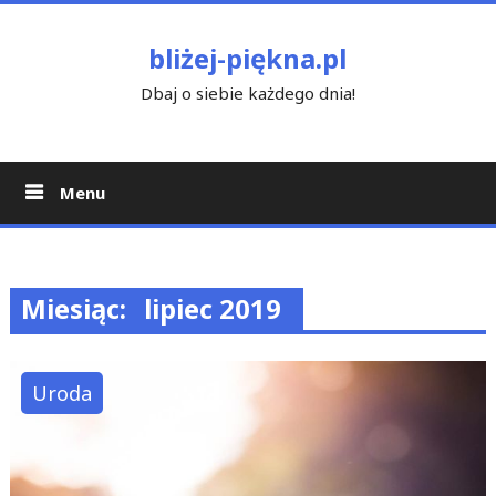
Skip
to
bliżej-piękna.pl
content
Dbaj o siebie każdego dnia!
Menu
Miesiąc:
lipiec 2019
Uroda