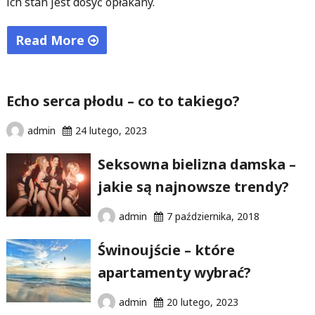
ich stan jest dosyć opłakany.
Read More
"Nowoczesne
usługi
Echo serca płodu – co to takiego?
stomatologiczne"
admin
24 lutego, 2023
Seksowna bielizna damska –
jakie są najnowsze trendy?
admin
7 października, 2018
Świnoujście – które
apartamenty wybrać?
admin
20 lutego, 2023