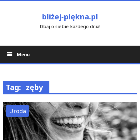
Skip
to
bliżej-piękna.pl
content
Dbaj o siebie każdego dnia!
Menu
Tag:
zęby
Uroda