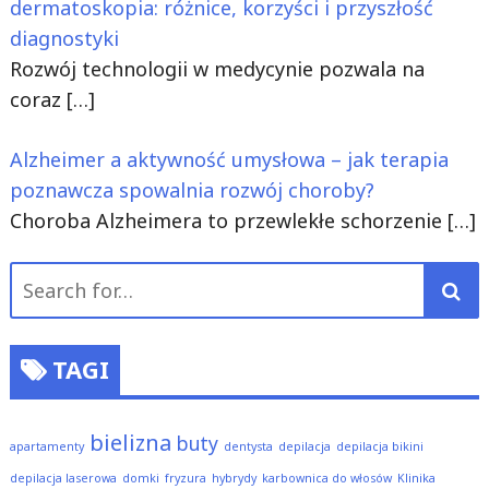
dermatoskopia: różnice, korzyści i przyszłość
diagnostyki
Rozwój technologii w medycynie pozwala na
coraz
[…]
Alzheimer a aktywność umysłowa – jak terapia
poznawcza spowalnia rozwój choroby?
Choroba Alzheimera to przewlekłe schorzenie
[…]
Search
for:
TAGI
bielizna
buty
apartamenty
dentysta
depilacja
depilacja bikini
depilacja laserowa
domki
fryzura
hybrydy
karbownica do włosów
Klinika