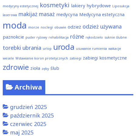
kosmetyki
lakiery hybrydowe
medycyny estetycznej
Liposukcja
makijaż
masaż
medycyna
Medycyna estetyczna
laserowa
moda
odzież używana
odzież
morze
noclegi
obuwie
różne
paznokcie
puder ryżowy
rehabilitacja
rękodzieło
suknie ślubne
uroda
torebki
ubrania
urlop
usuwanie rumienia
wakacje
zabiegi kosmetyczne
wesele
Wstawianie koron protetycznych
zabiegi
zdrowie
zioła
ślub
zęby
Archiwa
grudzień 2025
październik 2025
czerwiec 2025
maj 2025