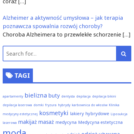
coraz
[…]
Alzheimer a aktywność umysłowa – jak terapia
poznawcza spowalnia rozwój choroby?
Choroba Alzheimera to przewlekłe schorzenie
[…]
Search
for:
TAGI
bielizna
buty
apartamenty
dentysta
depilacja
depilacja bikini
depilacja laserowa
domki
fryzura
hybrydy
karbownica do włosów
Klinika
kosmetyki
lakiery hybrydowe
medycyny estetycznej
Liposukcja
makijaż
masaż
medycyna
Medycyna estetyczna
laserowa
moda
odzież używana