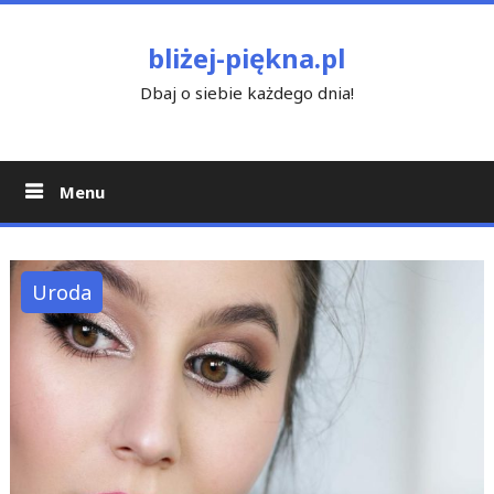
Skip
to
bliżej-piękna.pl
content
Dbaj o siebie każdego dnia!
Menu
Uroda