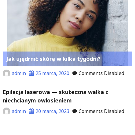
Jak ujędrnić skórę w kilka tygodni?
admin
25 marca, 2020
Comments Disabled
Epilacja laserowa — skuteczna walka z
niechcianym owłosieniem
admin
20 marca, 2023
Comments Disabled