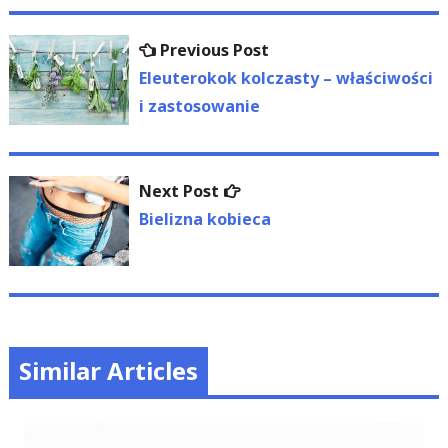
Nawigacja
Previous
Previous Post
wpisu
post:
Eleuterokok kolczasty – właściwości
i zastosowanie
Next
Next Post
post:
Bielizna kobieca
Similar Articles