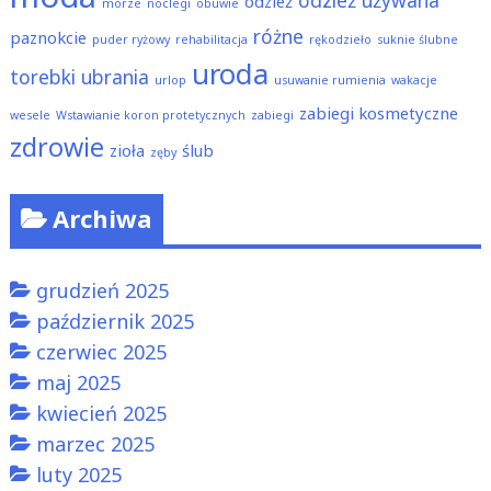
odzież
morze
noclegi
obuwie
różne
paznokcie
puder ryżowy
rehabilitacja
rękodzieło
suknie ślubne
uroda
torebki
ubrania
urlop
usuwanie rumienia
wakacje
zabiegi kosmetyczne
wesele
Wstawianie koron protetycznych
zabiegi
zdrowie
zioła
ślub
zęby
Archiwa
grudzień 2025
październik 2025
czerwiec 2025
maj 2025
kwiecień 2025
marzec 2025
luty 2025