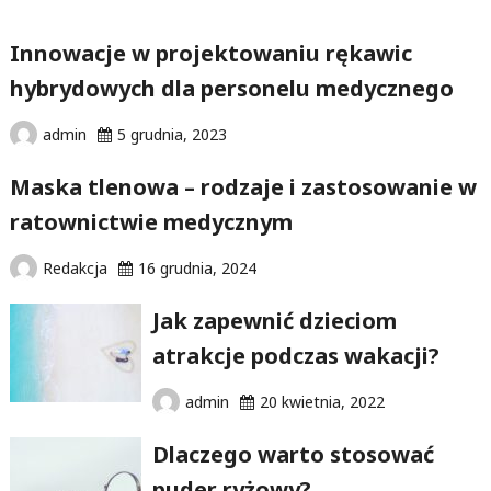
tlenowa
Innowacje w projektowaniu rękawic
–
hybrydowych dla personelu medycznego
rodzaje
i
admin
5 grudnia, 2023
zastosowanie
w
Maska tlenowa – rodzaje i zastosowanie w
ratownictwie
ratownictwie medycznym
medycznym"
Redakcja
16 grudnia, 2024
Jak zapewnić dzieciom
atrakcje podczas wakacji?
admin
20 kwietnia, 2022
Dlaczego warto stosować
puder ryżowy?