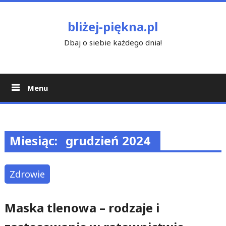
Skip
to
bliżej-piękna.pl
content
Dbaj o siebie każdego dnia!
Menu
Miesiąc:
grudzień 2024
Zdrowie
Maska tlenowa – rodzaje i