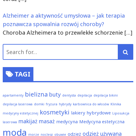
Alzheimer a aktywność umysłowa – jak terapia
poznawcza spowalnia rozwój choroby?
Choroba Alzheimera to przewlekłe schorzenie
[…]
Search
for:
TAGI
bielizna
buty
apartamenty
dentysta
depilacja
depilacja bikini
depilacja laserowa
domki
fryzura
hybrydy
karbownica do włosów
Klinika
kosmetyki
lakiery hybrydowe
medycyny estetycznej
Liposukcja
makijaż
masaż
medycyna
Medycyna estetyczna
laserowa
moda
odzież używana
odzież
morze
noclegi
obuwie