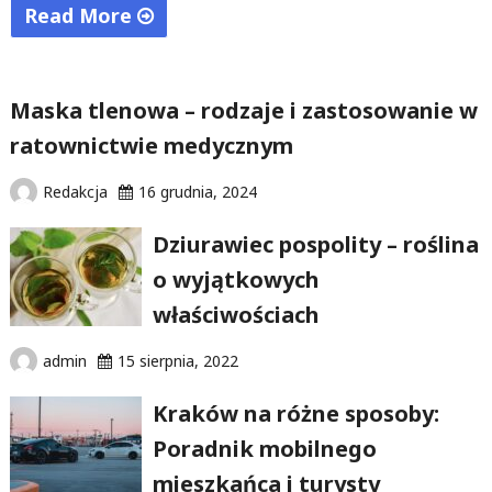
Read More
"Liposukcja
laserowa
Maska tlenowa – rodzaje i zastosowanie w
–
ratownictwie medycznym
kto
może
Redakcja
16 grudnia, 2024
się
jej
Dziurawiec pospolity – roślina
poddać?"
o wyjątkowych
właściwościach
admin
15 sierpnia, 2022
Kraków na różne sposoby:
Poradnik mobilnego
mieszkańca i turysty