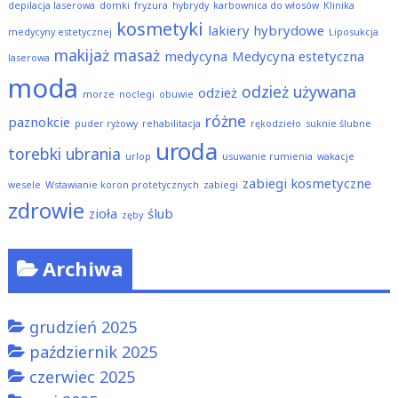
depilacja laserowa
domki
fryzura
hybrydy
karbownica do włosów
Klinika
kosmetyki
lakiery hybrydowe
medycyny estetycznej
Liposukcja
makijaż
masaż
medycyna
Medycyna estetyczna
laserowa
moda
odzież używana
odzież
morze
noclegi
obuwie
różne
paznokcie
puder ryżowy
rehabilitacja
rękodzieło
suknie ślubne
uroda
torebki
ubrania
urlop
usuwanie rumienia
wakacje
zabiegi kosmetyczne
wesele
Wstawianie koron protetycznych
zabiegi
zdrowie
zioła
ślub
zęby
Archiwa
grudzień 2025
październik 2025
czerwiec 2025