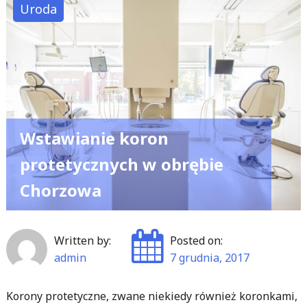
depilacji"
Uroda
Wstawianie koron
protetycznych w obrębie
Chorzowa
Written by:
Posted on:
admin
7 grudnia, 2017
Korony protetyczne, zwane niekiedy również koronkami,