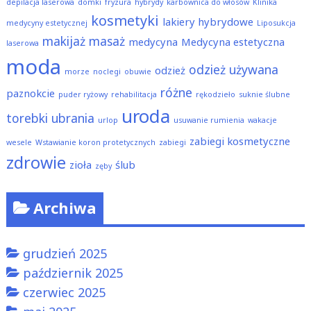
depilacja laserowa
domki
fryzura
hybrydy
karbownica do włosów
Klinika
kosmetyki
lakiery hybrydowe
medycyny estetycznej
Liposukcja
makijaż
masaż
medycyna
Medycyna estetyczna
laserowa
moda
odzież używana
odzież
morze
noclegi
obuwie
różne
paznokcie
puder ryżowy
rehabilitacja
rękodzieło
suknie ślubne
uroda
torebki
ubrania
urlop
usuwanie rumienia
wakacje
zabiegi kosmetyczne
wesele
Wstawianie koron protetycznych
zabiegi
zdrowie
zioła
ślub
zęby
Archiwa
grudzień 2025
październik 2025
czerwiec 2025