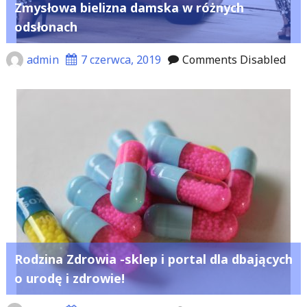
Zmysłowa bielizna damska w różnych
odsłonach
admin
7 czerwca, 2019
Comments Disabled
Rodzina Zdrowia -sklep i portal dla dbających
o urodę i zdrowie!