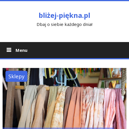
Skip
to
bliżej-piękna.pl
content
Dbaj o siebie każdego dnia!
Menu
Sklepy