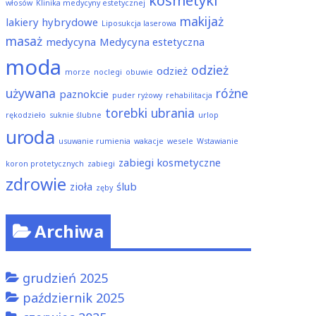
kosmetyki
włosów
Klinika medycyny estetycznej
makijaż
lakiery hybrydowe
Liposukcja laserowa
masaż
medycyna
Medycyna estetyczna
moda
odzież
odzież
morze
noclegi
obuwie
używana
różne
paznokcie
puder ryżowy
rehabilitacja
torebki
ubrania
rękodzieło
suknie ślubne
urlop
uroda
usuwanie rumienia
wakacje
wesele
Wstawianie
zabiegi kosmetyczne
koron protetycznych
zabiegi
zdrowie
zioła
ślub
zęby
Archiwa
grudzień 2025
październik 2025