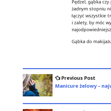
Pędzel, gąbka czy 
żadnym stopniu n
łączyć wszystkie t
i zalety, by móc 
najodpowiedniejszą
Gąbka do makijażu
Nawigacja
Previo
Previous Post
post:
wpisu
Manicure żelowy – naj