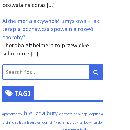
pozwala na coraz
[…]
Alzheimer a aktywność umysłowa – jak
terapia poznawcza spowalnia rozwój
choroby?
Choroba Alzheimera to przewlekłe
schorzenie
[…]
Search
for:
TAGI
bielizna
buty
apartamenty
dentysta
depilacja
depilacja
bikini
depilacja laserowa
domki
fryzura
hybrydy
karbownica do