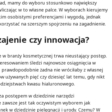
ład, mamy do wyboru stosunkowo największy
wliczając w to własne palce. W wyborach kierujemy
kim osobistymi preferencjami i wygodą, jednak
rzystać na szerszym spojrzeniu na zagadnienie.
ajenie czy innowacja?
że w branży kosmetycznej trwa nieustający postęp.
nteresowaniem śledzi najnowsze osiągnięcia w
 a prawdopodobnie żadna nie wróciłaby z własnej
w używanych pięć czy dziesięć lat temu, gdy nikt
rodziejstwach kwasu hialuronowego.
za postępem w dziedzinie narzędzi
 zawsze jest tak oczywistym wyborem jak
nek w dziedzinie pielęgnacji i urody. Czemu? W