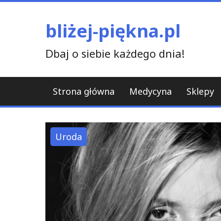
Skip
to
bliżej-piękna.pl
content
Dbaj o siebie każdego dnia!
Strona główna
Medycyna
Sklepy
Uroda