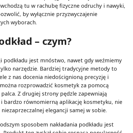
wchodzą tu w rachubę fizyczne odruchy i nawyki,
pozwolić, by wyłącznie przyzwyczajenie
zych wyborach.
odkład – czym?
ji podkładu jest mnóstwo, nawet gdy weźmiemy
ylko narzędzie. Bardziej tradycyjne metody to
iele z nas docenia niedoścignioną precyzję i
ką można rozprowadzić kosmetyk za pomocą
palca. Z drugiej strony pędzle zapewniają
i bardzo równomierną aplikację kosmetyku, nie
niezaprzeczalnej elegancji samej w sobie.
odszym sposobem nakładania podkładu jest
. Produkt ten zyskał sobie rosnącą popularność,