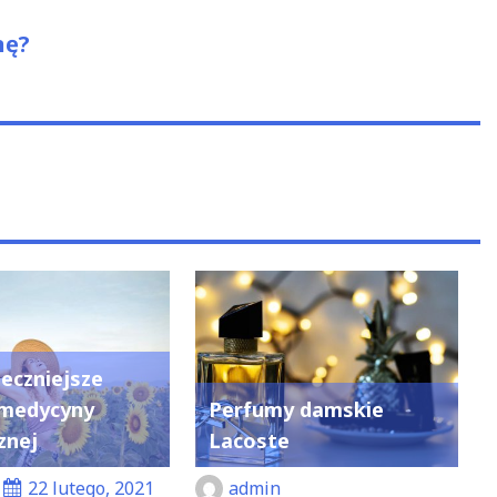
nę?
eczniejsze
 medycyny
Perfumy damskie
znej
Lacoste
22 lutego, 2021
admin