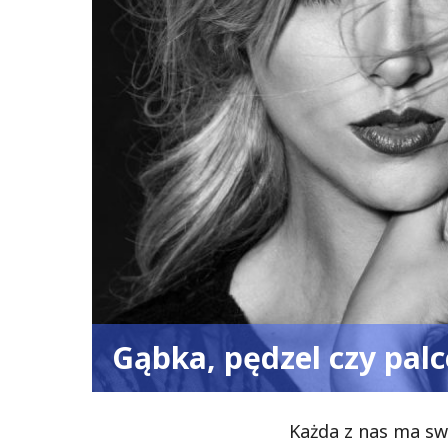
Gąbka, pędzel czy palc
Każda z nas ma sw