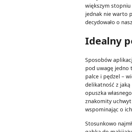
większym stopniu 
jednak nie warto 
decydowało o nas
Idealny p
Sposobów aplikac
pod uwagę jedno t
palce i pędzel – w
delikatność z ja
opuszka własnego 
znakomity uchwyt 
wspominając o ich 
Stosunkowo najmł
gąbka do makijażu