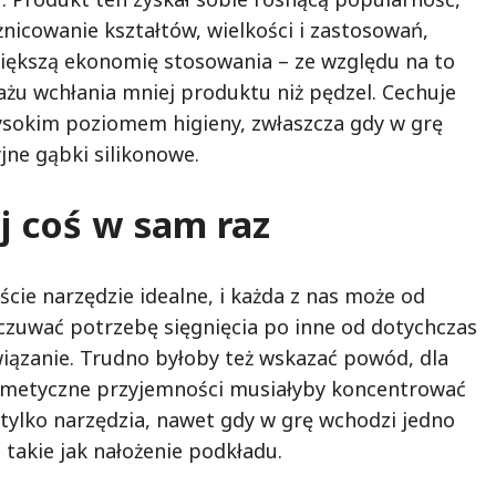
nicowanie kształtów, wielkości i zastosowań,
większą ekonomię stosowania – ze względu na to
ażu wchłania mniej produktu niż pędzel. Cechuje
ysokim poziomem higieny, zwłaszcza gdy w grę
ne gąbki silikonowe.
j coś w sam raz
iście narzędzie idealne, i każda z nas może od
czuwać potrzebę sięgnięcia po inne od dotychczas
ązanie. Trudno byłoby też wskazać powód, dla
smetyczne przyjemności musiałyby koncentrować
 tylko narzędzia, nawet gdy w grę wchodzi jedno
takie jak nałożenie podkładu.