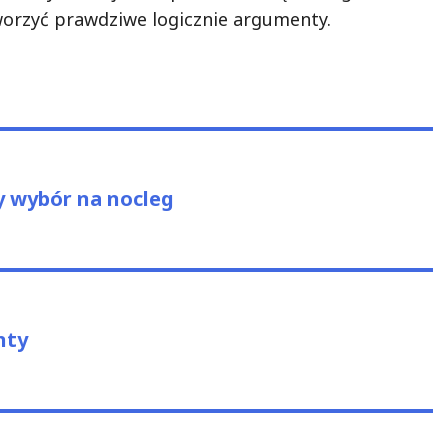
worzyć prawdziwe logicznie argumenty.
us
y wybór na nocleg
nty