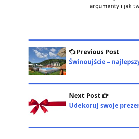
argumenty i jak t
Nawigacja
Previo
Previous Post
post:
wpisu
Świnoujście – najlepsz
Next
Next Post
post:
Udekoruj swoje preze