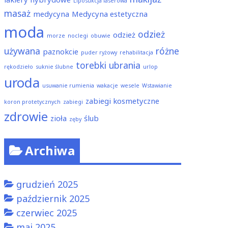
Liposukcja laserowa
masaż
medycyna
Medycyna estetyczna
moda
odzież
odzież
morze
noclegi
obuwie
używana
różne
paznokcie
puder ryżowy
rehabilitacja
torebki
ubrania
rękodzieło
suknie ślubne
urlop
uroda
usuwanie rumienia
wakacje
wesele
Wstawianie
zabiegi kosmetyczne
koron protetycznych
zabiegi
zdrowie
zioła
ślub
zęby
Archiwa
grudzień 2025
październik 2025
czerwiec 2025
maj 2025