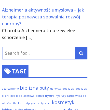
Alzheimer a aktywność umysłowa – jak
terapia poznawcza spowalnia rozwój
choroby?
Choroba Alzheimera to przewlekłe
schorzenie
[…]
Search
for:
TAGI
bielizna
buty
apartamenty
dentysta
depilacja
depilacja
bikini
depilacja laserowa
domki
fryzura
hybrydy
karbownica do
kosmetyki
włosów
Klinika medycyny estetycznej
makijaż
lakiery hybrydowe