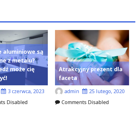
ie aluminiowe są
e z metalu?
dź może cię
Atrakcyjny prezent dla
yć!
faceta
3 czerwca, 2023
admin
25 lutego, 2020
s Disabled
Comments Disabled