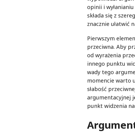
opinii i wyłaniani
składa się z szer
znacznie ułatwić 
Pierwszym element
przeciwna. Aby prz
od wyrażenia prze
innego punktu wid
wady tego argumen
momencie warto u
słabość przeciwne
argumentacyjnej j
punkt widzenia na 
Argumenta