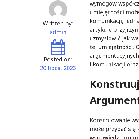
wymogów współcze
umiejętności może
komunikacji, jedn
Written by:
artykule przyjrzy
admin
uzmysłowić jak wa
tej umiejętności.
argumentacyjnych,
Posted on:
i komunikacji oraz 
20 lipca, 2023
Konstruu
Argument
Konstruowanie wyp
może przydać się 
wypowiedzi argum