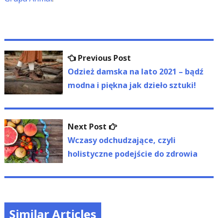
Nawigacja
Previous
Previous Post
wpisu
post:
Odzież damska na lato 2021 – bądź
modna i piękna jak dzieło sztuki!
Next
Next Post
post:
Wczasy odchudzające, czyli
holistyczne podejście do zdrowia
Similar Articles