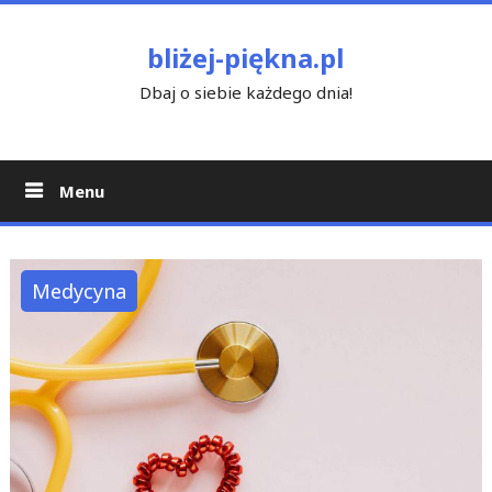
Skip
to
bliżej-piękna.pl
content
Dbaj o siebie każdego dnia!
Menu
Medycyna