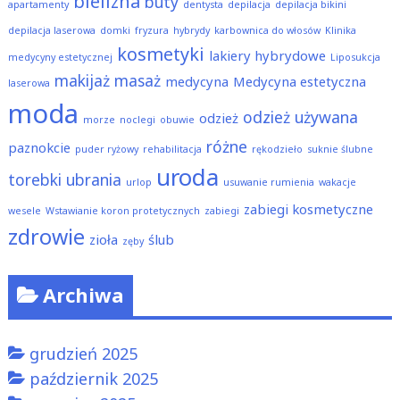
bielizna
buty
apartamenty
dentysta
depilacja
depilacja bikini
depilacja laserowa
domki
fryzura
hybrydy
karbownica do włosów
Klinika
kosmetyki
lakiery hybrydowe
medycyny estetycznej
Liposukcja
makijaż
masaż
medycyna
Medycyna estetyczna
laserowa
moda
odzież używana
odzież
morze
noclegi
obuwie
różne
paznokcie
puder ryżowy
rehabilitacja
rękodzieło
suknie ślubne
uroda
torebki
ubrania
urlop
usuwanie rumienia
wakacje
zabiegi kosmetyczne
wesele
Wstawianie koron protetycznych
zabiegi
zdrowie
zioła
ślub
zęby
Archiwa
grudzień 2025
październik 2025