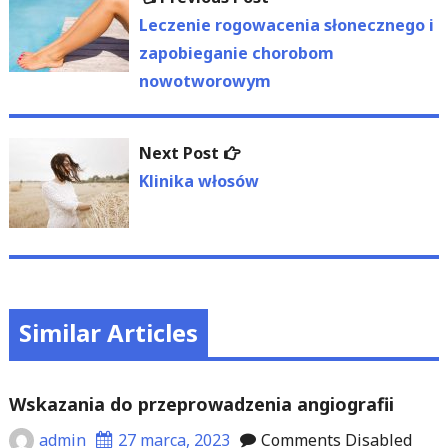
wpisu
post:
Leczenie rogowacenia słonecznego i
zapobieganie chorobom
nowotworowym
Next
Next Post
post:
Klinika włosów
Similar Articles
Wskazania do przeprowadzenia angiografii
admin
27 marca, 2023
Comments Disabled