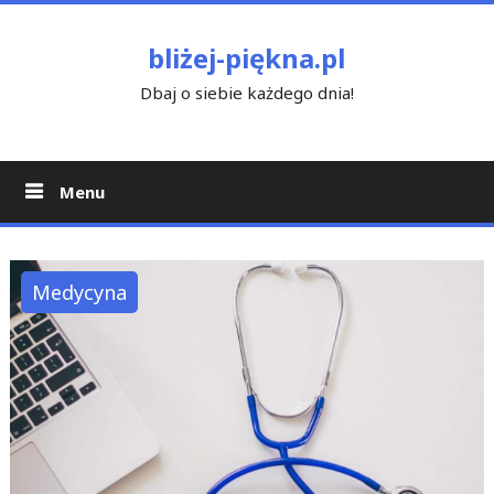
Skip
to
bliżej-piękna.pl
content
Dbaj o siebie każdego dnia!
Menu
Medycyna