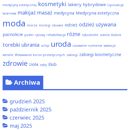
kosmetyki
lakiery hybrydowe
medycyny estetycznej
Liposukcja
makijaż
masaż
medycyna
Medycyna estetyczna
laserowa
moda
odzież używana
odzież
morze
noclegi
obuwie
różne
paznokcie
puder ryżowy
rehabilitacja
rękodzieło
suknie ślubne
uroda
torebki
ubrania
urlop
usuwanie rumienia
wakacje
zabiegi kosmetyczne
wesele
Wstawianie koron protetycznych
zabiegi
zdrowie
zioła
ślub
zęby
Archiwa
grudzień 2025
październik 2025
czerwiec 2025
maj 2025