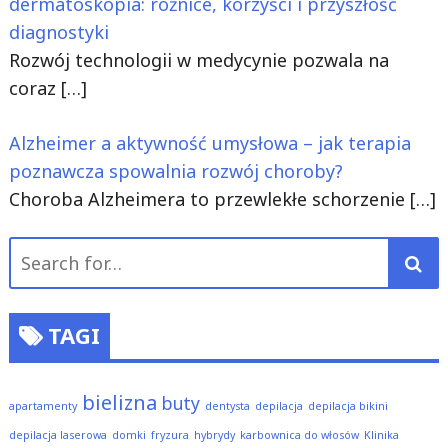
dermatoskopia: różnice, korzyści i przyszłość
diagnostyki
Rozwój technologii w medycynie pozwala na
coraz
[…]
Alzheimer a aktywność umysłowa – jak terapia
poznawcza spowalnia rozwój choroby?
Choroba Alzheimera to przewlekłe schorzenie
[…]
Search
for:
TAGI
bielizna
buty
apartamenty
dentysta
depilacja
depilacja bikini
depilacja laserowa
domki
fryzura
hybrydy
karbownica do włosów
Klinika