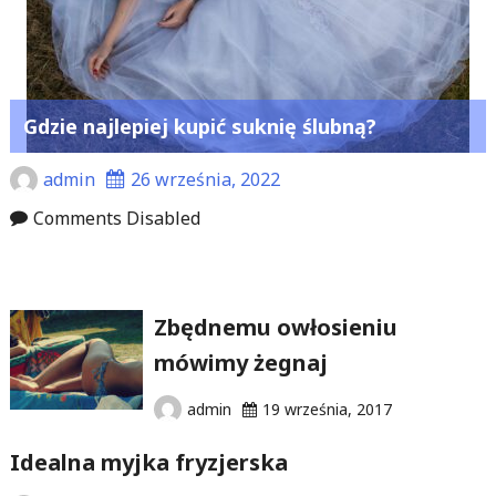
Gdzie najlepiej kupić suknię ślubną?
admin
26 września, 2022
Comments Disabled
Zbędnemu owłosieniu
mówimy żegnaj
admin
19 września, 2017
Idealna myjka fryzjerska