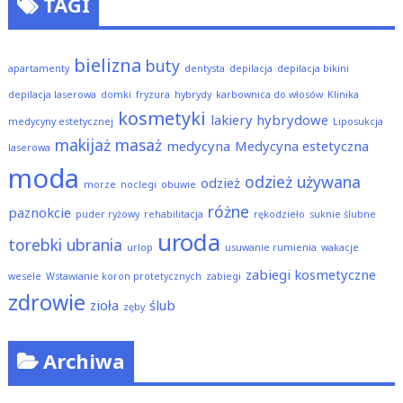
TAGI
bielizna
buty
apartamenty
dentysta
depilacja
depilacja bikini
depilacja laserowa
domki
fryzura
hybrydy
karbownica do włosów
Klinika
kosmetyki
lakiery hybrydowe
medycyny estetycznej
Liposukcja
makijaż
masaż
medycyna
Medycyna estetyczna
laserowa
moda
odzież używana
odzież
morze
noclegi
obuwie
różne
paznokcie
puder ryżowy
rehabilitacja
rękodzieło
suknie ślubne
uroda
torebki
ubrania
urlop
usuwanie rumienia
wakacje
zabiegi kosmetyczne
wesele
Wstawianie koron protetycznych
zabiegi
zdrowie
zioła
ślub
zęby
Archiwa