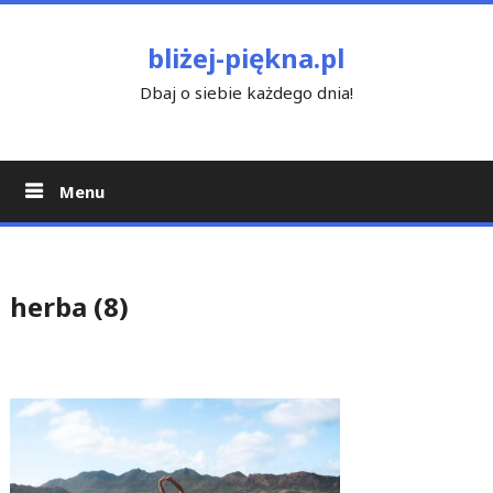
Skip
to
bliżej-piękna.pl
content
Dbaj o siebie każdego dnia!
Menu
herba (8)