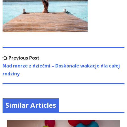
Nawigacja
Previous
Previous Post
wpisu
post:
Nad morze z dziećmi – Doskonałe wakacje dla całej
rodziny
Similar Articles