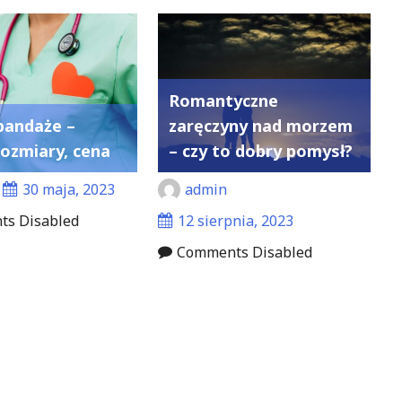
Romantyczne
bandaże –
zaręczyny nad morzem
rozmiary, cena
– czy to dobry pomysł?
30 maja, 2023
admin
s Disabled
12 sierpnia, 2023
Comments Disabled