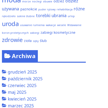
odzież
odzież
morze
noclegi
obuwie
używana
różne
paznokcie
puder ryżowy
rehabilitacja
torebki
ubrania
rękodzieło
suknie ślubne
urlop
uroda
usuwanie rumienia
wakacje
wesele
Wstawianie
zabiegi kosmetyczne
koron protetycznych
zabiegi
zdrowie
zioła
ślub
zęby
Archiwa
grudzień 2025
październik 2025
czerwiec 2025
maj 2025
kwiecień 2025
marzec 2025