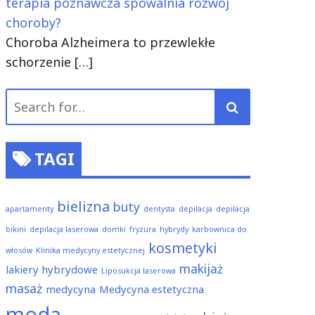
terapia poznawcza spowalnia rozwój
choroby?
Choroba Alzheimera to przewlekłe
schorzenie
[…]
Search
for:
TAGI
bielizna
buty
apartamenty
dentysta
depilacja
depilacja
bikini
depilacja laserowa
domki
fryzura
hybrydy
karbownica do
kosmetyki
włosów
Klinika medycyny estetycznej
makijaż
lakiery hybrydowe
Liposukcja laserowa
masaż
medycyna
Medycyna estetyczna
moda