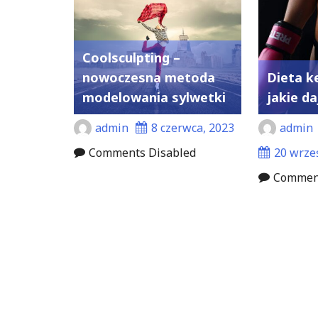
Coolsculpting –
nowoczesna metoda
Dieta k
modelowania sylwetki
jakie d
admin
8 czerwca, 2023
admin
Comments Disabled
20 wrze
Comment