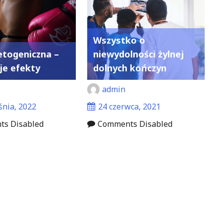
Wszystko o
etogeniczna –
niewydolności żylnej
aje efekty
dolnych kończyn
admin
śnia, 2022
24 czerwca, 2021
s Disabled
Comments Disabled