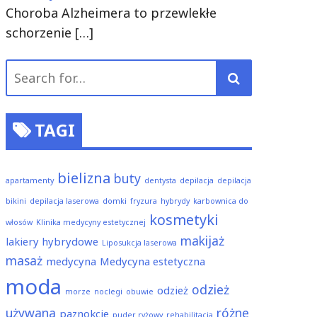
Choroba Alzheimera to przewlekłe
schorzenie
[…]
Search
for:
TAGI
bielizna
buty
apartamenty
dentysta
depilacja
depilacja
bikini
depilacja laserowa
domki
fryzura
hybrydy
karbownica do
kosmetyki
włosów
Klinika medycyny estetycznej
makijaż
lakiery hybrydowe
Liposukcja laserowa
masaż
medycyna
Medycyna estetyczna
moda
odzież
odzież
morze
noclegi
obuwie
używana
różne
paznokcie
puder ryżowy
rehabilitacja