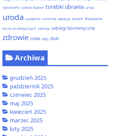
torebki
ubrania
rękodzieło
suknie ślubne
urlop
uroda
usuwanie rumienia
wakacje
wesele
Wstawianie
zabiegi kosmetyczne
koron protetycznych
zabiegi
zdrowie
zioła
ślub
zęby
Archiwa
grudzień 2025
październik 2025
czerwiec 2025
maj 2025
kwiecień 2025
marzec 2025
luty 2025