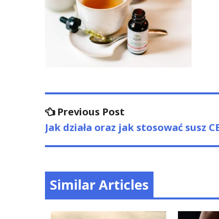
Nawigacja
Previous
Previous Post
post:
wpisu
Jak działa oraz jak stosować susz 
Similar Articles