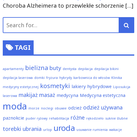
Choroba Alzheimera to przewlekłe schorzenie
[…]
Search
for:
TAGI
bielizna
buty
apartamenty
dentysta
depilacja
depilacja bikini
depilacja laserowa
domki
fryzura
hybrydy
karbownica do włosów
Klinika
kosmetyki
lakiery hybrydowe
medycyny estetycznej
Liposukcja
makijaż
masaż
medycyna
Medycyna estetyczna
laserowa
moda
odzież używana
odzież
morze
noclegi
obuwie
różne
paznokcie
puder ryżowy
rehabilitacja
rękodzieło
suknie ślubne
uroda
torebki
ubrania
urlop
usuwanie rumienia
wakacje