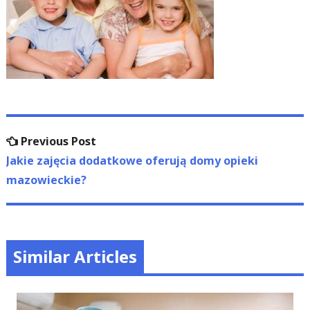
Nawigacja
Previous
Previous Post
wpisu
post:
Jakie zajęcia dodatkowe oferują domy opieki
mazowieckie?
Similar Articles