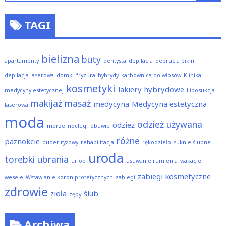
TAGI
bielizna
buty
apartamenty
dentysta
depilacja
depilacja bikini
depilacja laserowa
domki
fryzura
hybrydy
karbownica do włosów
Klinika
kosmetyki
lakiery hybrydowe
medycyny estetycznej
Liposukcja
makijaż
masaż
medycyna
Medycyna estetyczna
laserowa
moda
odzież używana
odzież
morze
noclegi
obuwie
różne
paznokcie
puder ryżowy
rehabilitacja
rękodzieło
suknie ślubne
uroda
torebki
ubrania
urlop
usuwanie rumienia
wakacje
zabiegi kosmetyczne
wesele
Wstawianie koron protetycznych
zabiegi
zdrowie
zioła
ślub
zęby
Archiwa