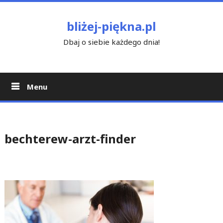
Skip
to
bliżej-piękna.pl
content
Dbaj o siebie każdego dnia!
Menu
bechterew-arzt-finder