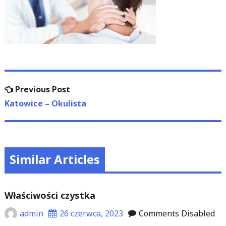
Nawigacja
Previous
Previous Post
wpisu
post:
Katowice – Okulista
Similar Articles
Właściwości czystka
admin
26 czerwca, 2023
Comments Disabled