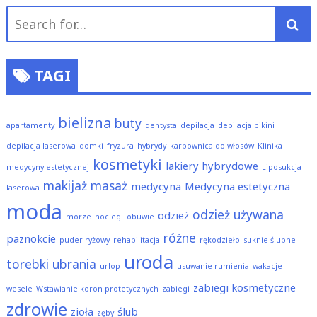
Search
for:
TAGI
bielizna
buty
apartamenty
dentysta
depilacja
depilacja bikini
depilacja laserowa
domki
fryzura
hybrydy
karbownica do włosów
Klinika
kosmetyki
lakiery hybrydowe
medycyny estetycznej
Liposukcja
makijaż
masaż
medycyna
Medycyna estetyczna
laserowa
moda
odzież używana
odzież
morze
noclegi
obuwie
różne
paznokcie
puder ryżowy
rehabilitacja
rękodzieło
suknie ślubne
uroda
torebki
ubrania
urlop
usuwanie rumienia
wakacje
zabiegi kosmetyczne
wesele
Wstawianie koron protetycznych
zabiegi
zdrowie
zioła
ślub
zęby