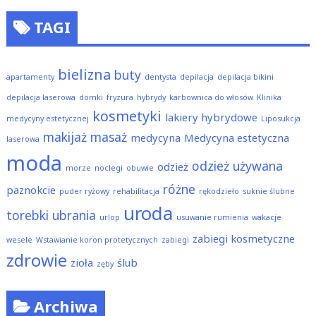
TAGI
bielizna
buty
apartamenty
dentysta
depilacja
depilacja bikini
depilacja laserowa
domki
fryzura
hybrydy
karbownica do włosów
Klinika
kosmetyki
lakiery hybrydowe
medycyny estetycznej
Liposukcja
makijaż
masaż
medycyna
Medycyna estetyczna
laserowa
moda
odzież używana
odzież
morze
noclegi
obuwie
różne
paznokcie
puder ryżowy
rehabilitacja
rękodzieło
suknie ślubne
uroda
torebki
ubrania
urlop
usuwanie rumienia
wakacje
zabiegi kosmetyczne
wesele
Wstawianie koron protetycznych
zabiegi
zdrowie
zioła
ślub
zęby
Archiwa