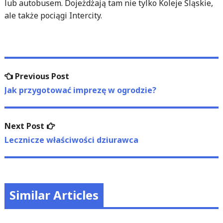
lub autobusem. Dojeżdżają tam nie tylko Koleje Śląskie,
ale także pociągi Intercity.
Nawigacja
Previous
Previous Post
wpisu
post:
Jak przygotować imprezę w ogrodzie?
Next
Next Post
post:
Lecznicze właściwości dziurawca
Similar Articles