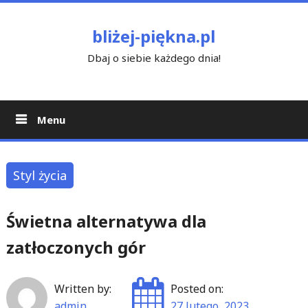
Skip
to
bliżej-piękna.pl
content
Dbaj o siebie każdego dnia!
Menu
Styl życia
Świetna alternatywa dla
zatłoczonych gór
Written by:
Posted on:
admin
27 lutego, 2023