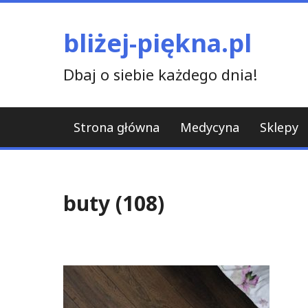
Skip
to
bliżej-piękna.pl
content
Dbaj o siebie każdego dnia!
Strona główna
Medycyna
Sklepy
buty (108)