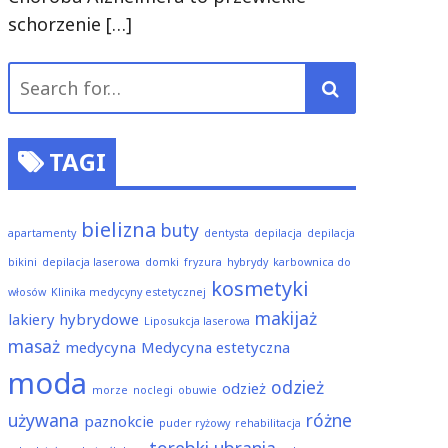
schorzenie
[…]
Search
for:
TAGI
bielizna
buty
apartamenty
dentysta
depilacja
depilacja
bikini
depilacja laserowa
domki
fryzura
hybrydy
karbownica do
kosmetyki
włosów
Klinika medycyny estetycznej
makijaż
lakiery hybrydowe
Liposukcja laserowa
masaż
medycyna
Medycyna estetyczna
moda
odzież
odzież
morze
noclegi
obuwie
używana
różne
paznokcie
puder ryżowy
rehabilitacja