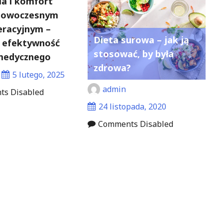
a i komfort
 nowoczesnym
eracyjnym –
Dieta surowa – jak ją
 efektywność
stosować, by była
medycznego
zdrowa?
5 lutego, 2025
admin
s Disabled
24 listopada, 2020
Comments Disabled