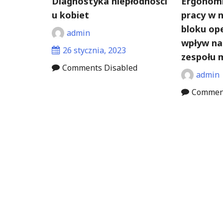
Diagnostyka niepłodności
Ergonomi
u kobiet
pracy w
bloku op
admin
wpływ na
26 stycznia, 2023
zespołu 
Comments Disabled
admin
Comment