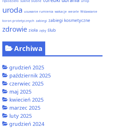
torebki
ubrania
rękodzieło
suknie ślubne
urlop
uroda
usuwanie rumienia
wakacje
wesele
Wstawianie
zabiegi kosmetyczne
koron protetycznych
zabiegi
zdrowie
zioła
ślub
zęby
Archiwa
grudzień 2025
październik 2025
czerwiec 2025
maj 2025
kwiecień 2025
marzec 2025
luty 2025
grudzień 2024