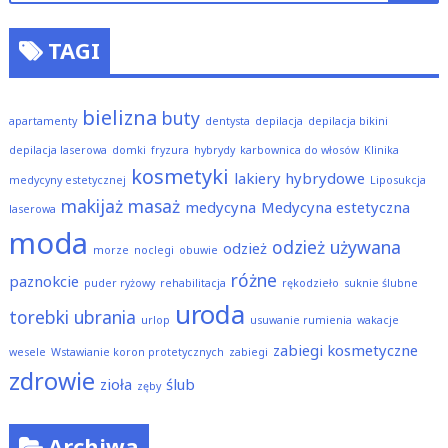
TAGI
bielizna
buty
apartamenty
dentysta
depilacja
depilacja bikini
depilacja laserowa
domki
fryzura
hybrydy
karbownica do włosów
Klinika
kosmetyki
lakiery hybrydowe
medycyny estetycznej
Liposukcja
makijaż
masaż
medycyna
Medycyna estetyczna
laserowa
moda
odzież używana
odzież
morze
noclegi
obuwie
różne
paznokcie
puder ryżowy
rehabilitacja
rękodzieło
suknie ślubne
uroda
torebki
ubrania
urlop
usuwanie rumienia
wakacje
zabiegi kosmetyczne
wesele
Wstawianie koron protetycznych
zabiegi
zdrowie
zioła
ślub
zęby
Archiwa