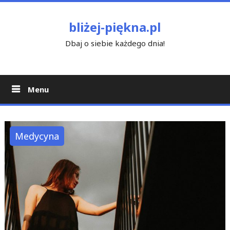
Skip
to
bliżej-piękna.pl
content
Dbaj o siebie każdego dnia!
Menu
Medycyna