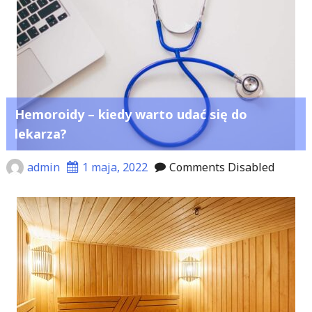
Hemoroidy – kiedy warto udać się do
lekarza?
admin
1 maja, 2022
Comments Disabled