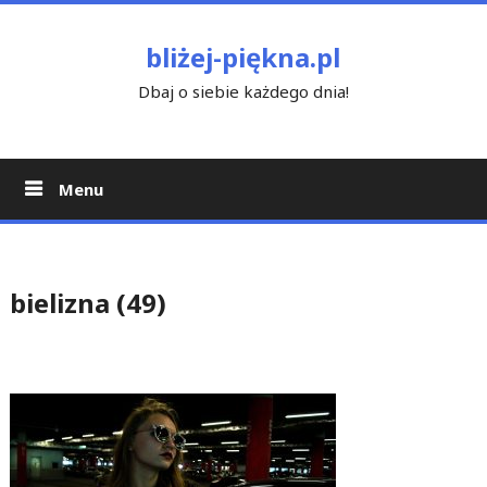
Skip
to
bliżej-piękna.pl
content
Dbaj o siebie każdego dnia!
Menu
bielizna (49)