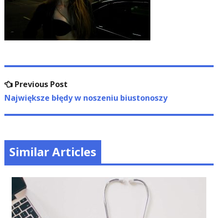
Nawigacja
Previous
Previous Post
wpisu
post:
Największe błędy w noszeniu biustonoszy
Similar Articles