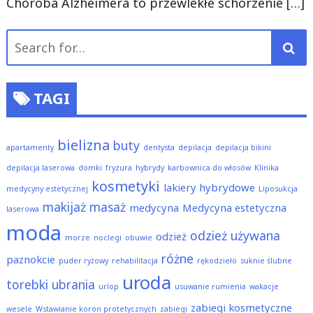
Choroba Alzheimera to przewlekłe schorzenie
[…]
Search
for:
TAGI
bielizna
buty
apartamenty
dentysta
depilacja
depilacja bikini
depilacja laserowa
domki
fryzura
hybrydy
karbownica do włosów
Klinika
kosmetyki
lakiery hybrydowe
medycyny estetycznej
Liposukcja
makijaż
masaż
medycyna
Medycyna estetyczna
laserowa
moda
odzież używana
odzież
morze
noclegi
obuwie
różne
paznokcie
puder ryżowy
rehabilitacja
rękodzieło
suknie ślubne
uroda
torebki
ubrania
urlop
usuwanie rumienia
wakacje
zabiegi kosmetyczne
wesele
Wstawianie koron protetycznych
zabiegi