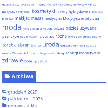
depilacja laserowa
domki
fryzura
hybrydy
karbownica do włosów
Klinika
kosmetyki
lakiery hybrydowe
medycyny estetycznej
Liposukcja
makijaż
masaż
medycyna
Medycyna estetyczna
laserowa
moda
odzież używana
odzież
morze
noclegi
obuwie
różne
paznokcie
puder ryżowy
rehabilitacja
rękodzieło
suknie ślubne
uroda
torebki
ubrania
urlop
usuwanie rumienia
wakacje
zabiegi kosmetyczne
wesele
Wstawianie koron protetycznych
zabiegi
zdrowie
zioła
ślub
zęby
Archiwa
grudzień 2025
październik 2025
czerwiec 2025