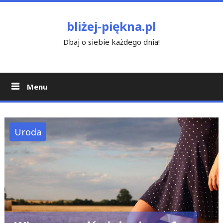
Skip
to
bliżej-piękna.pl
content
Dbaj o siebie każdego dnia!
Menu
Uroda