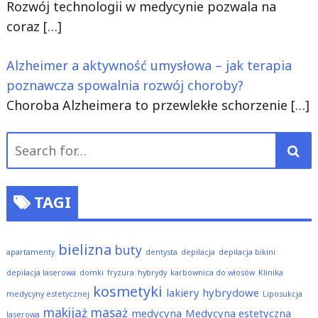
Rozwój technologii w medycynie pozwala na
coraz
[…]
Alzheimer a aktywność umysłowa – jak terapia
poznawcza spowalnia rozwój choroby?
Choroba Alzheimera to przewlekłe schorzenie
[…]
Search
for:
TAGI
bielizna
buty
apartamenty
dentysta
depilacja
depilacja bikini
depilacja laserowa
domki
fryzura
hybrydy
karbownica do włosów
Klinika
kosmetyki
lakiery hybrydowe
medycyny estetycznej
Liposukcja
makijaż
masaż
medycyna
Medycyna estetyczna
laserowa