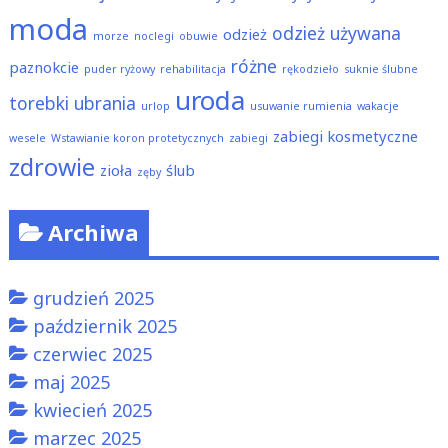
moda
odzież używana
odzież
morze
noclegi
obuwie
różne
paznokcie
puder ryżowy
rehabilitacja
rękodzieło
suknie ślubne
uroda
torebki
ubrania
urlop
usuwanie rumienia
wakacje
zabiegi kosmetyczne
wesele
Wstawianie koron protetycznych
zabiegi
zdrowie
zioła
ślub
zęby
Archiwa
grudzień 2025
październik 2025
czerwiec 2025
maj 2025
kwiecień 2025
marzec 2025