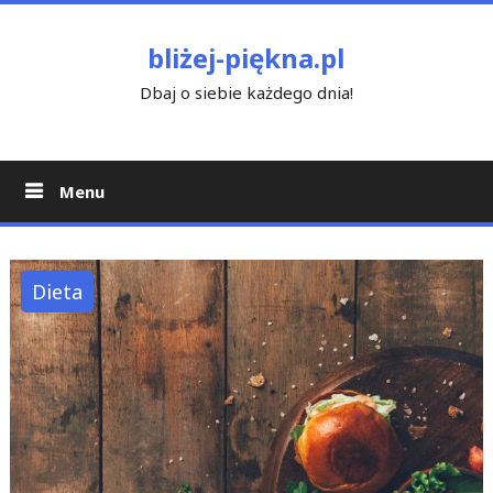
Skip
to
bliżej-piękna.pl
content
Dbaj o siebie każdego dnia!
Menu
Dieta