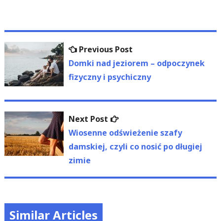
Nawigacja
Previous
Previous Post
wpisu
post:
Domki nad jeziorem – odpoczynek
fizyczny i psychiczny
Next
Next Post
post:
Wiosenne odświeżenie szafy
damskiej, czyli co nosić po długiej
zimie
Similar Articles