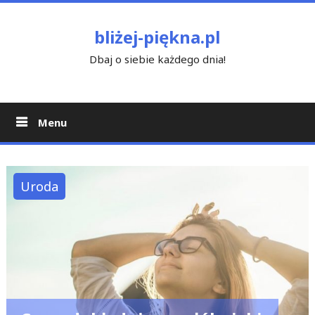
Skip
to
bliżej-piękna.pl
content
Dbaj o siebie każdego dnia!
Menu
Uroda