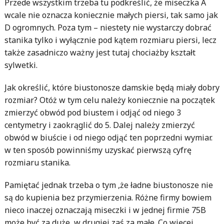
Przede wszystkim trzeba tu podkreślić, że miseczka A
wcale nie oznacza koniecznie małych piersi, tak samo jak
D ogromnych. Poza tym – niestety nie wystarczy dobrać
stanika tylko i wyłącznie pod kątem rozmiaru piersi, lecz
także zasadniczo ważny jest tutaj chociażby kształt
sylwetki.
Jak określić, które biustonosze damskie będą miały dobry
rozmiar? Otóż w tym celu należy koniecznie na początek
zmierzyć obwód pod biustem i odjąć od niego 3
centymetry i zaokrąglić do 5. Dalej należy zmierzyć
obwód w biuście i od niego odjąć ten poprzedni wymiar.
w ten sposób powinniśmy uzyskać pierwszą cyfrę
rozmiaru stanika.
Pamiętać jednak trzeba o tym ,że ładne biustonosze nie
są do kupienia bez przymierzenia. Różne firmy bowiem
nieco inaczej oznaczają miseczki i w jednej firmie 75B
może być za duże, w drugiej zaś za małe. Co więcej