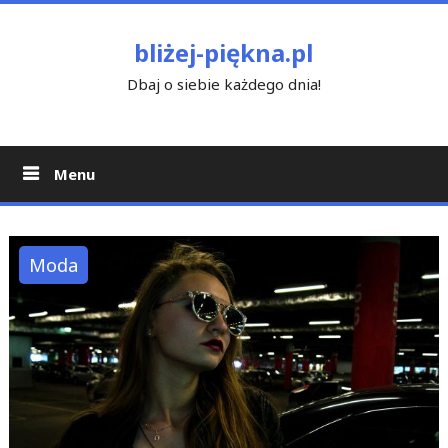
Skip
to
bliżej-piękna.pl
content
Dbaj o siebie każdego dnia!
Menu
Moda