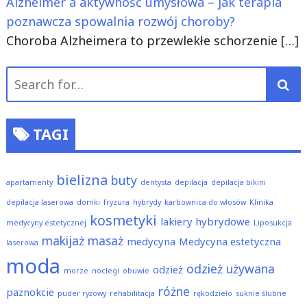
Alzheimer a aktywność umysłowa – jak terapia
poznawcza spowalnia rozwój choroby?
Choroba Alzheimera to przewlekłe schorzenie
[…]
Search
for:
TAGI
bielizna
buty
apartamenty
dentysta
depilacja
depilacja bikini
depilacja laserowa
domki
fryzura
hybrydy
karbownica do włosów
Klinika
kosmetyki
lakiery hybrydowe
medycyny estetycznej
Liposukcja
makijaż
masaż
medycyna
Medycyna estetyczna
laserowa
moda
odzież używana
odzież
morze
noclegi
obuwie
różne
paznokcie
puder ryżowy
rehabilitacja
rękodzieło
suknie ślubne