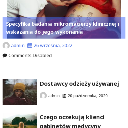
Specyfika badania mikromacierzy klinicznej i
wskazania do jego wykonania
admin
26 września, 2022
Comments Disabled
Dostawcy odzieży używanej
admin
20 października, 2020
Czego oczekują klienci
gabinetów medycyny