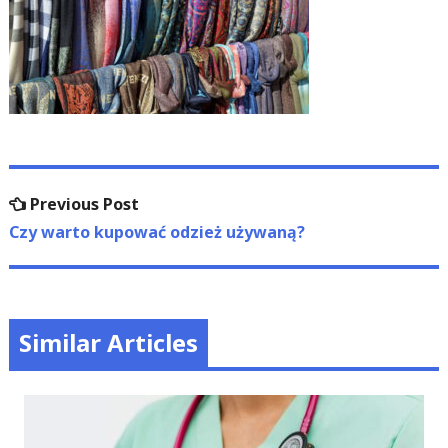
Nawigacja
Previous
Previous Post
wpisu
post:
Czy warto kupować odzież używaną?
Similar Articles