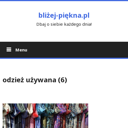
Skip
to
bliżej-piękna.pl
content
Dbaj o siebie każdego dnia!
Menu
odzież używana (6)