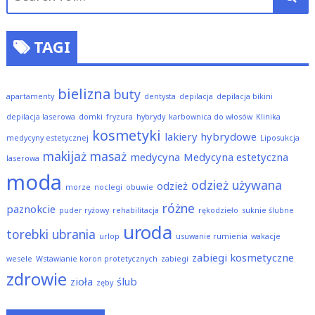
for:
TAGI
bielizna
buty
apartamenty
dentysta
depilacja
depilacja bikini
depilacja laserowa
domki
fryzura
hybrydy
karbownica do włosów
Klinika
kosmetyki
lakiery hybrydowe
medycyny estetycznej
Liposukcja
makijaż
masaż
medycyna
Medycyna estetyczna
laserowa
moda
odzież używana
odzież
morze
noclegi
obuwie
różne
paznokcie
puder ryżowy
rehabilitacja
rękodzieło
suknie ślubne
uroda
torebki
ubrania
urlop
usuwanie rumienia
wakacje
zabiegi kosmetyczne
wesele
Wstawianie koron protetycznych
zabiegi
zdrowie
zioła
ślub
zęby