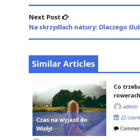
Next
Next Post
post:
Na skrzydłach natury: Dlaczego ślu
Similar Articles
Co trzeba
rowerach
admin
22 czer
Czas na wyjazd do
Wisły!
Comment