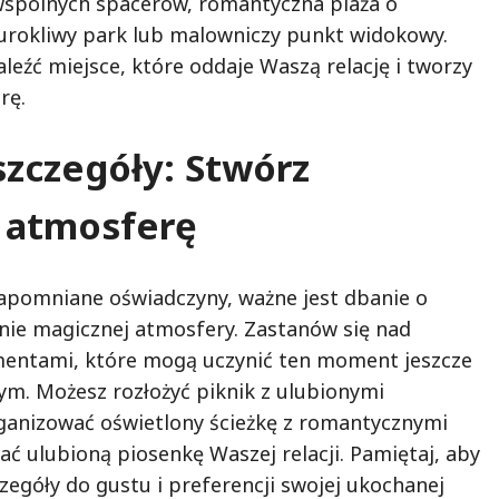
wspólnych spacerów, romantyczna plaża o
 urokliwy park lub malowniczy punkt widokowy.
leźć miejsce, które oddaje Waszą relację i tworzy
rę.
szczegóły: Stwórz
 atmosferę
apomniane oświadczyny, ważne jest dbanie o
enie magicznej atmosfery. Zastanów się nad
entami, które mogą uczynić ten moment jeszcze
ym. Możesz rozłożyć piknik z ulubionymi
ganizować oświetlony ścieżkę z romantycznymi
ać ulubioną piosenkę Waszej relacji. Pamiętaj, aby
zegóły do gustu i preferencji swojej ukochanej