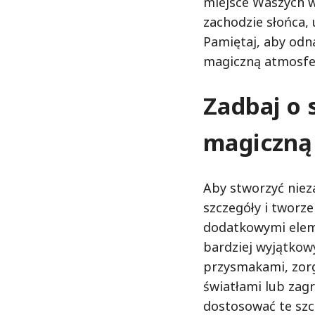
miejsce Waszych 
zachodzie słońca,
Pamiętaj, aby odna
magiczną atmosfe
Zadbaj o 
magiczną
Aby stworzyć niez
szczegóły i tworz
dodatkowymi elem
bardziej wyjątkow
przysmakami, zor
światłami lub zagr
dostosować te szc