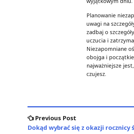
wyjątkowym dniu.
Planowanie nieza
uwagi na szczegóły
zadbaj o szczegół
uczucia i zatrzym
Niezapomniane oś
obojga i początki
najważniejsze jest
czujesz.
Nawigacja
Previous
Previous Post
post:
wpisu
Dokąd wybrać się z okazji rocznicy 