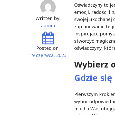
Oświadczyny to je
emocji, radości i 
Written by:
swojej ukochanej
admin
zaplanowanie teg
inspirujące pomys
stworzyć magiczn
Posted on:
oświadczyny, któr
19 czerwca, 2023
Wybierz o
Gdzie się
Pierwszym krokie
wybór odpowiednie
ma dla Was obojga