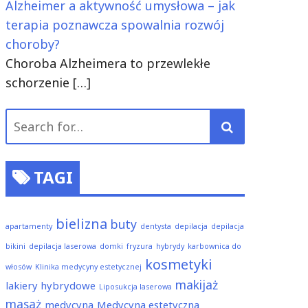
Alzheimer a aktywność umysłowa – jak
terapia poznawcza spowalnia rozwój
choroby?
Choroba Alzheimera to przewlekłe
schorzenie
[…]
Search
for:
TAGI
bielizna
buty
apartamenty
dentysta
depilacja
depilacja
bikini
depilacja laserowa
domki
fryzura
hybrydy
karbownica do
kosmetyki
włosów
Klinika medycyny estetycznej
makijaż
lakiery hybrydowe
Liposukcja laserowa
masaż
medycyna
Medycyna estetyczna