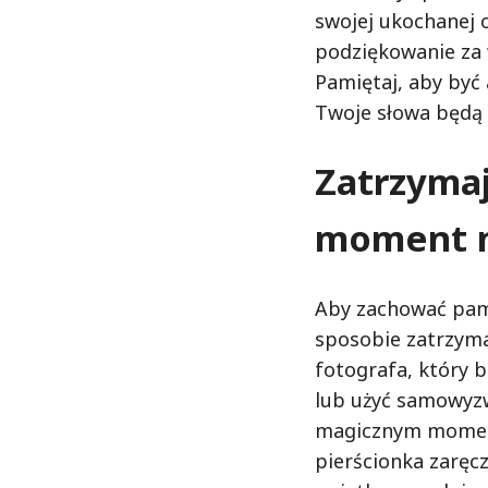
swojej ukochanej 
podziękowanie za 
Pamiętaj, aby być
Twoje słowa będą 
Zatrzymaj
moment n
Aby zachować pam
sposobie zatrzyma
fotografa, który 
lub użyć samowyzw
magicznym momenc
pierścionka zarę