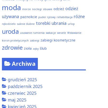
moda
odzież
odzież
morze
noclegi
obuwie
używana
różne
paznokcie
puder ryżowy
rehabilitacja
torebki
ubrania
rękodzieło
suknie ślubne
urlop
uroda
usuwanie rumienia
wakacje
wesele
Wstawianie
zabiegi kosmetyczne
koron protetycznych
zabiegi
zdrowie
zioła
ślub
zęby
Archiwa
grudzień 2025
październik 2025
czerwiec 2025
maj 2025
kwiecień 2025