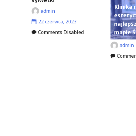
sylwetki
Klinika
admin
estetyc
22 czerwca, 2023
najleps
mapie Ś
Comments Disabled
admin
Comment