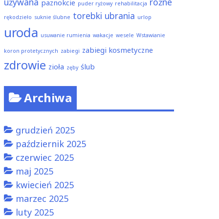
używana
różne
paznokcie
puder ryżowy
rehabilitacja
torebki
ubrania
rękodzieło
suknie ślubne
urlop
uroda
usuwanie rumienia
wakacje
wesele
Wstawianie
zabiegi kosmetyczne
koron protetycznych
zabiegi
zdrowie
zioła
ślub
zęby
Archiwa
grudzień 2025
październik 2025
czerwiec 2025
maj 2025
kwiecień 2025
marzec 2025
luty 2025