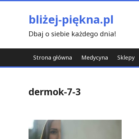
Skip
to
bliżej-piękna.pl
content
Dbaj o siebie każdego dnia!
Strona główna
Medycyna
Sklepy
dermok-7-3