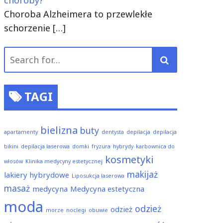
choroby?
Choroba Alzheimera to przewlekłe
schorzenie
[…]
Search
for:
TAGI
bielizna
buty
apartamenty
dentysta
depilacja
depilacja
bikini
depilacja laserowa
domki
fryzura
hybrydy
karbownica do
kosmetyki
włosów
Klinika medycyny estetycznej
makijaż
lakiery hybrydowe
Liposukcja laserowa
masaż
medycyna
Medycyna estetyczna
moda
odzież
odzież
morze
noclegi
obuwie