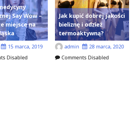
 medycyny
znej Say Wow –
Jak kupić dobrej jakości
ze miejsce na
bieliznę i odzież
ląska
termoaktywną?
15 marca, 2019
admin
28 marca, 2020
s Disabled
Comments Disabled