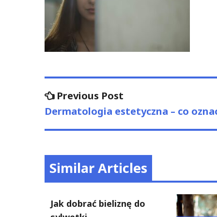
Nawigacja
Previous
Previous Post
post:
wpisu
Dermatologia estetyczna – co oznac
Similar Articles
Jak dobrać bieliznę do