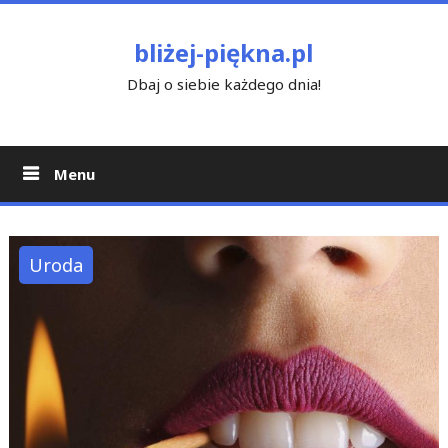
Skip
to
bliżej-piękna.pl
content
Dbaj o siebie każdego dnia!
Menu
Uroda