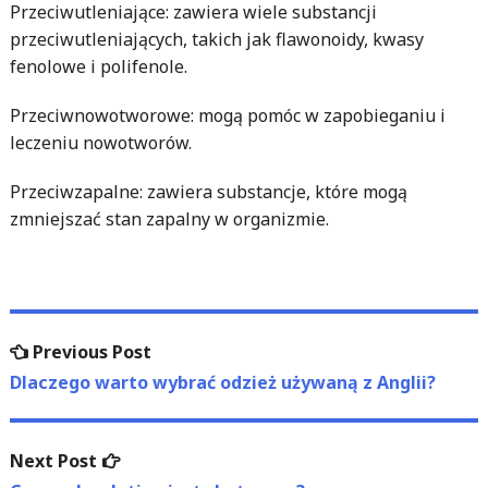
Przeciwutleniające: zawiera wiele substancji
przeciwutleniających, takich jak flawonoidy, kwasy
fenolowe i polifenole.
Przeciwnowotworowe: mogą pomóc w zapobieganiu i
leczeniu nowotworów.
Przeciwzapalne: zawiera substancje, które mogą
zmniejszać stan zapalny w organizmie.
Nawigacja
Previous
Previous Post
wpisu
post:
Dlaczego warto wybrać odzież używaną z Anglii?
Next
Next Post