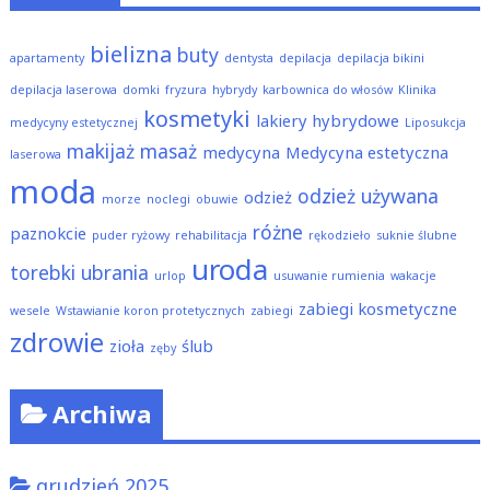
bielizna
buty
apartamenty
dentysta
depilacja
depilacja bikini
depilacja laserowa
domki
fryzura
hybrydy
karbownica do włosów
Klinika
kosmetyki
lakiery hybrydowe
medycyny estetycznej
Liposukcja
makijaż
masaż
medycyna
Medycyna estetyczna
laserowa
moda
odzież używana
odzież
morze
noclegi
obuwie
różne
paznokcie
puder ryżowy
rehabilitacja
rękodzieło
suknie ślubne
uroda
torebki
ubrania
urlop
usuwanie rumienia
wakacje
zabiegi kosmetyczne
wesele
Wstawianie koron protetycznych
zabiegi
zdrowie
zioła
ślub
zęby
Archiwa
grudzień 2025