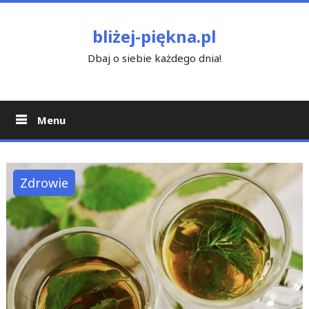
Skip
to
bliżej-piękna.pl
content
Dbaj o siebie każdego dnia!
Menu
Zdrowie