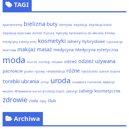
TAGI
bielizna
buty
apartamenty
dentysta
depilacja
depilacja bikini
depilacja laserowa
domki
fryzura
hybrydy
karbownica do włosów
Klinika
kosmetyki
lakiery hybrydowe
medycyny estetycznej
Liposukcja
makijaż
masaż
medycyna
Medycyna estetyczna
laserowa
moda
odzież używana
odzież
morze
noclegi
obuwie
różne
paznokcie
puder ryżowy
rehabilitacja
rękodzieło
suknie ślubne
uroda
torebki
ubrania
urlop
usuwanie rumienia
wakacje
zabiegi kosmetyczne
wesele
Wstawianie koron protetycznych
zabiegi
zdrowie
zioła
ślub
zęby
Archiwa