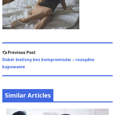
Nawigacja
Previous
Previous Post
wpisu
post:
Dobór bielizny bez kompromisów – rozsądne
kupowanie
Similar Articles