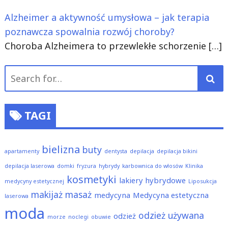
Alzheimer a aktywność umysłowa – jak terapia
poznawcza spowalnia rozwój choroby?
Choroba Alzheimera to przewlekłe schorzenie
[…]
Search
for:
TAGI
bielizna
buty
apartamenty
dentysta
depilacja
depilacja bikini
depilacja laserowa
domki
fryzura
hybrydy
karbownica do włosów
Klinika
kosmetyki
lakiery hybrydowe
medycyny estetycznej
Liposukcja
makijaż
masaż
medycyna
Medycyna estetyczna
laserowa
moda
odzież używana
odzież
morze
noclegi
obuwie