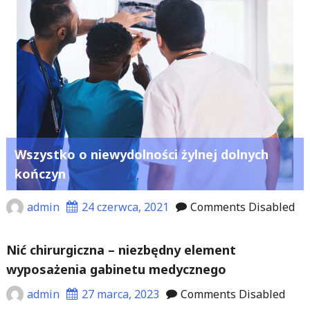
Wszystko o niewydolności żylnej dolnych
kończyn
admin
24 czerwca, 2021
Comments Disabled
Nić chirurgiczna – niezbędny element
wyposażenia gabinetu medycznego
admin
27 marca, 2023
Comments Disabled