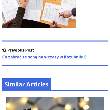
Nawigacja
Previous
Previous Post
wpisu
post:
Co zabrać ze sobą na wczasy w Kozubniku?
Similar Articles