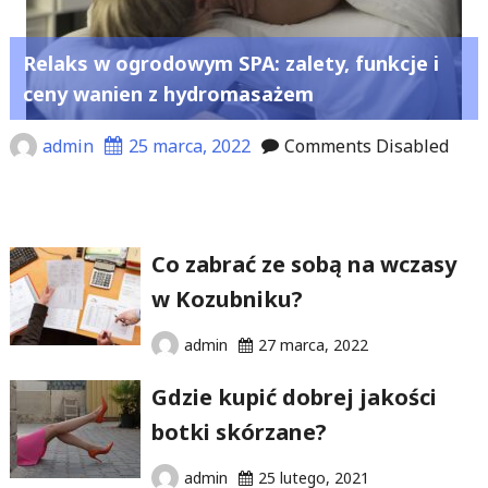
Relaks w ogrodowym SPA: zalety, funkcje i
ceny wanien z hydromasażem
admin
25 marca, 2022
Comments Disabled
Co zabrać ze sobą na wczasy
w Kozubniku?
admin
27 marca, 2022
Gdzie kupić dobrej jakości
botki skórzane?
admin
25 lutego, 2021