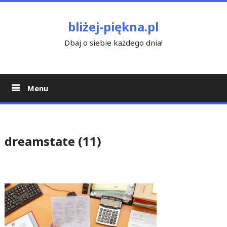
Skip
to
bliżej-piękna.pl
content
Dbaj o siebie każdego dnia!
Menu
dreamstate (11)