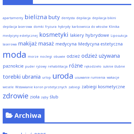
bielizna
buty
apartamenty
dentysta
depilacja
depilacja bikini
depilacja laserowa
domki
fryzura
hybrydy
karbownica do włosów
Klinika
kosmetyki
lakiery hybrydowe
medycyny estetycznej
Liposukcja
makijaż
masaż
medycyna
Medycyna estetyczna
laserowa
moda
odzież używana
odzież
morze
noclegi
obuwie
różne
paznokcie
puder ryżowy
rehabilitacja
rękodzieło
suknie ślubne
uroda
torebki
ubrania
urlop
usuwanie rumienia
wakacje
zabiegi kosmetyczne
wesele
Wstawianie koron protetycznych
zabiegi
zdrowie
zioła
ślub
zęby
Archiwa