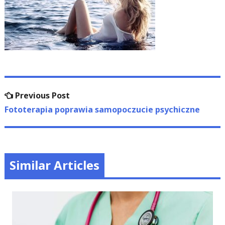
Nawigacja
Previous
Previous Post
wpisu
post:
Fototerapia poprawia samopoczucie psychiczne
Similar Articles