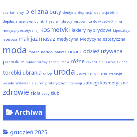
bielizna
buty
apartamenty
dentysta
depilacja
depilacja bikini
depilacja laserowa
domki
fryzura
hybrydy
karbownica do włosów
Klinika
kosmetyki
lakiery hybrydowe
medycyny estetycznej
Liposukcja
makijaż
masaż
medycyna
Medycyna estetyczna
laserowa
moda
odzież używana
odzież
morze
noclegi
obuwie
różne
paznokcie
puder ryżowy
rehabilitacja
rękodzieło
suknie ślubne
uroda
torebki
ubrania
urlop
usuwanie rumienia
wakacje
zabiegi kosmetyczne
wesele
Wstawianie koron protetycznych
zabiegi
zdrowie
zioła
ślub
zęby
Archiwa
grudzień 2025