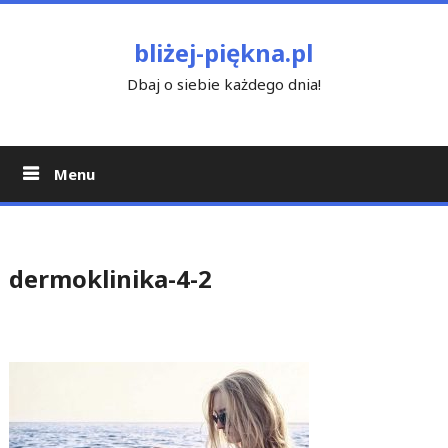
Skip
to
bliżej-piękna.pl
content
Dbaj o siebie każdego dnia!
Menu
dermoklinika-4-2