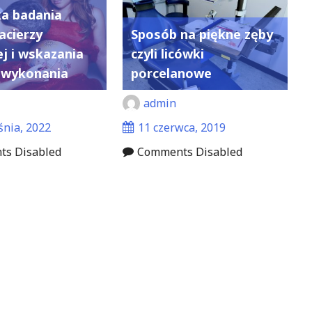
ka badania
cierzy
Sposób na piękne zęby
ej i wskazania
czyli licówki
 wykonania
porcelanowe
admin
śnia, 2022
11 czerwca, 2019
s Disabled
Comments Disabled