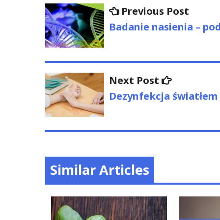
Nawigacja
Previo
Previous Post
post:
wpisu
Badanie nasienia – p
Next
Next Post
post:
Dezynfekcja światłem
Similar Articles