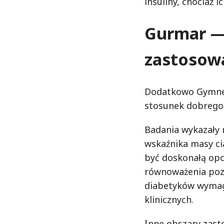
insuliny, chociaż 
Gurmar —
zastosow
Dodatkowo Gymnem
stosunek dobrego 
Badania wykazały r
wskaźnika masy ci
być doskonałą opc
równoważenia pozi
diabetyków wymag
klinicznych.
Inne obszary zast