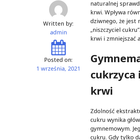
naturalnej sprawd
krwi. Wpływa równi
dziwnego, że jest
Written by:
„niszczyciel cukr
admin
krwi i zmniejszać 
Gymnema 
Posted on:
1 września, 2021
cukrzyca 
krwi
Zdolność ekstrakt
cukru wynika głó
gymnemowym. Jego
cukru. Gdy tylko d