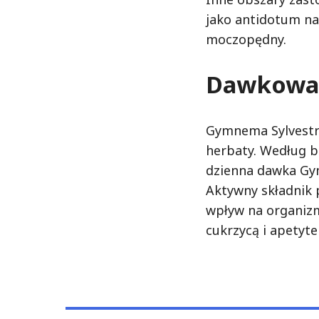
jako antidotum na 
moczopędny.
Dawkowa
Gymnema Sylvestre
herbaty. Według b
dzienna dawka Gy
Aktywny składnik 
wpływ na organizm
cukrzycą i apetyt