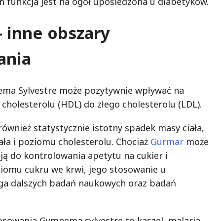
ich funkcja jest na ogół upośledzona u diabetyków.
 inne obszary
ania
a Sylvestre może pozytywnie wpływać na
cholesterolu (HDL) do złego cholesterolu (LDL).
ównież statystycznie istotny spadek masy ciała,
ała i poziomu cholesterolu. Chociaż
Gurmar
może
ją do kontrolowania apetytu na cukier i
omu cukru we krwi, jego stosowanie u
a dalszych badań naukowych oraz badań
osowania Gymnema sylvestre to kaszel, malaria,