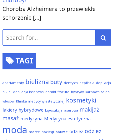
choroby?
Choroba Alzheimera to przewlekłe
schorzenie
[…]
Search
for:
TAGI
bielizna
buty
apartamenty
dentysta
depilacja
depilacja
bikini
depilacja laserowa
domki
fryzura
hybrydy
karbownica do
kosmetyki
włosów
Klinika medycyny estetycznej
makijaż
lakiery hybrydowe
Liposukcja laserowa
masaż
medycyna
Medycyna estetyczna
moda
odzież
odzież
morze
noclegi
obuwie