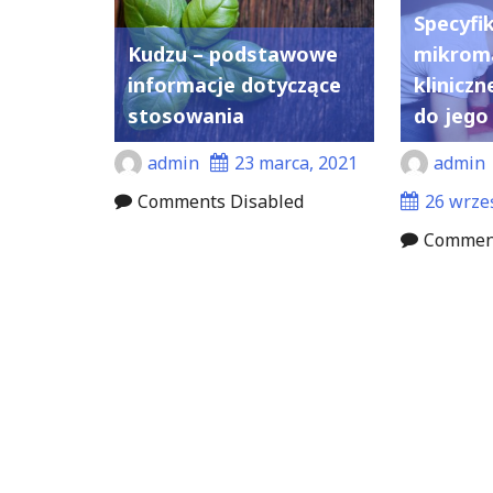
Specyfi
Kudzu – podstawowe
mikroma
informacje dotyczące
kliniczn
stosowania
do jego
admin
23 marca, 2021
admin
Comments Disabled
26 wrze
Comment