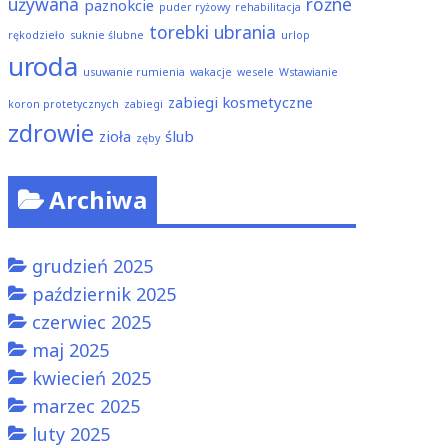
używana
różne
paznokcie
puder ryżowy
rehabilitacja
torebki
ubrania
rękodzieło
suknie ślubne
urlop
uroda
usuwanie rumienia
wakacje
wesele
Wstawianie
zabiegi kosmetyczne
koron protetycznych
zabiegi
zdrowie
zioła
ślub
zęby
Archiwa
grudzień 2025
październik 2025
czerwiec 2025
maj 2025
kwiecień 2025
marzec 2025
luty 2025