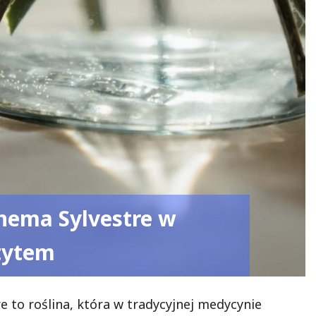
mnema Sylvestre w
etytem
 to roślina, która w tradycyjnej medycynie