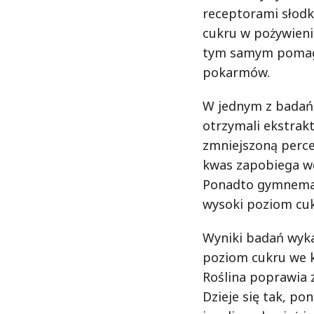
receptorami słodk
cukru w pożywieni
tym samym pomaga
pokarmów.
W jednym z badań 
otrzymali ekstrakt
zmniejszoną percep
kwas zapobiega wc
Ponadto gymnema 
wysoki poziom cuk
Wyniki badań wyka
poziom cukru we kr
Roślina poprawia 
Dzieje się tak, p