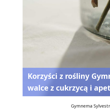
Korzyści z rośliny Gy
walce z cukrzycą i ap
Gymnema Sylvestre