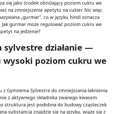
za się jako środek obniżający poziom cukru we
eż na zmniejszenie apetytu na cukier. Nic więc
 nazywana „gurmar”, co w języku hindi oznacza
u”. Jak gurmar może regulować poziom cukru we
apetyt na jedzenie?
sylvestre działanie —
i wysoki poziom cukru we
u z Gymnema Sylvestre do zmniejszania łaknienia
wnie z aktywnego składnika zwanego kwasem
 struktura jest podobna do budowy cząsteczek
ana substancja znajdzie się na języku, wiąże się z