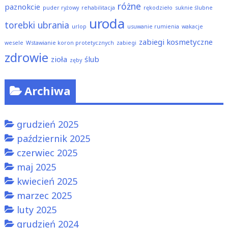
różne
paznokcie
puder ryżowy
rehabilitacja
rękodzieło
suknie ślubne
uroda
torebki
ubrania
urlop
usuwanie rumienia
wakacje
zabiegi kosmetyczne
wesele
Wstawianie koron protetycznych
zabiegi
zdrowie
zioła
ślub
zęby
Archiwa
grudzień 2025
październik 2025
czerwiec 2025
maj 2025
kwiecień 2025
marzec 2025
luty 2025
grudzień 2024