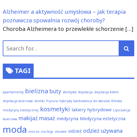
Alzheimer a aktywność umysłowa – jak terapia
poznawcza spowalnia rozwój choroby?
Choroba Alzheimera to przewlekłe schorzenie
[…]
Search
for:
TAGI
bielizna
buty
apartamenty
dentysta
depilacja
depilacja bikini
depilacja laserowa
domki
fryzura
hybrydy
karbownica do włosów
Klinika
kosmetyki
lakiery hybrydowe
medycyny estetycznej
Liposukcja
makijaż
masaż
medycyna
Medycyna estetyczna
laserowa
moda
odzież używana
odzież
morze
noclegi
obuwie