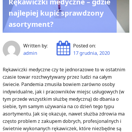
Rękawiczki medyczne – gdzie
najlepiej kupić sprawdzony
asortyment?
Written by:
Posted on:
admin
17 grudnia, 2020
Rękawiczki medyczne czy te jednorazowe to w ostatnim
czasie towar rozchwytywany przez ludzi na całym
świecie. Pandemia zmusiła bowiem zarówno osoby
indywidualne, jak i pracowników miejsc usługowych (w
tym przede wszystkim służbę medyczną) do dbania o
siebie, tym samym używania na co dzień tego typu
asortymentu. Jak się okazuje, nawet służba zdrowia ma
często problem z zakupem dobrych, profesjonalnych i
świetnie wykonanych rękawiczek, które niezbędne są