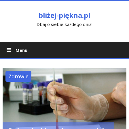
Skip
to
bliżej-piękna.pl
content
Dbaj o siebie każdego dnia!
Menu
Zdrowie