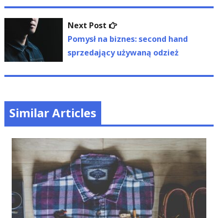
Next
Next Post
post:
Pomysł na biznes: second hand
sprzedający używaną odzież
Similar Articles