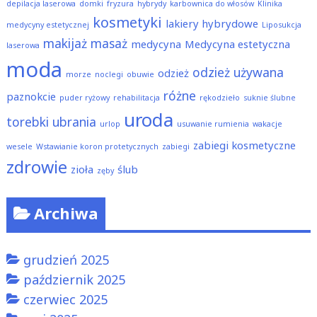
depilacja laserowa
domki
fryzura
hybrydy
karbownica do włosów
Klinika
kosmetyki
lakiery hybrydowe
medycyny estetycznej
Liposukcja
makijaż
masaż
medycyna
Medycyna estetyczna
laserowa
moda
odzież używana
odzież
morze
noclegi
obuwie
różne
paznokcie
puder ryżowy
rehabilitacja
rękodzieło
suknie ślubne
uroda
torebki
ubrania
urlop
usuwanie rumienia
wakacje
zabiegi kosmetyczne
wesele
Wstawianie koron protetycznych
zabiegi
zdrowie
zioła
ślub
zęby
Archiwa
grudzień 2025
październik 2025
czerwiec 2025