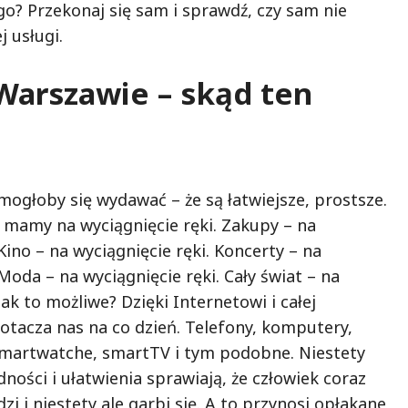
go? Przekonaj się sam i sprawdź, czy sam nie
j usługi.
Warszawie – skąd ten
 mogłoby się wydawać – że są łatwiejsze, prostsze.
mamy na wyciągnięcie ręki. Zakupy – na
 Kino – na wyciągnięcie ręki. Koncerty – na
 Moda – na wyciągnięcie ręki. Cały świat – na
Jak to możliwe? Dzięki Internetowi i całej
 otacza nas na co dzień. Telefony, komputery,
 smartwatche, smartTV i tym podobne. Niestety
ności i ułatwienia sprawiają, że człowiek coraz
dzi i niestety ale garbi się. A to przynosi opłakane