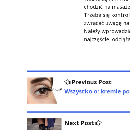
chodzić na masaże
Trzeba się kontro
zwracać uwagę na 
Należy wprowadzić 
najczęściej odciąż
Nawigacja
Previo
Previous Post
post:
wpisu
Wszystko o: kremie po
Next
Next Post