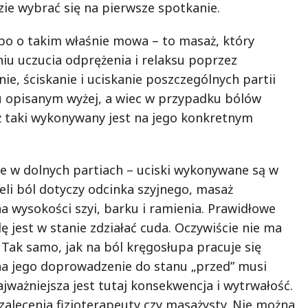
zie wybrać się na pierwsze spotkanie.
 bo o takim właśnie mowa – to masaż, który
iu uczucia odprężenia i relaksu poprzez
nie, ściskanie i uciskanie poszczególnych partii
u opisanym wyżej, a wiec w przypadku bólów
 taki wykonywany jest na jego konkretnym
je w dolnych partiach – uciski wykonywane są w
żeli ból dotyczy odcinka szyjnego, masaż
a wysokości szyi, barku i ramienia. Prawidłowe
 jest w stanie zdziałać cuda. Oczywiście nie ma
i. Tak samo, jak na ból kręgosłupa pracuje się
na jego doprowadzenie do stanu „przed” musi
jważniejsza jest tutaj konsekwencja i wytrwałość.
zalecenia fizjoterapeuty czy masażysty. Nie można