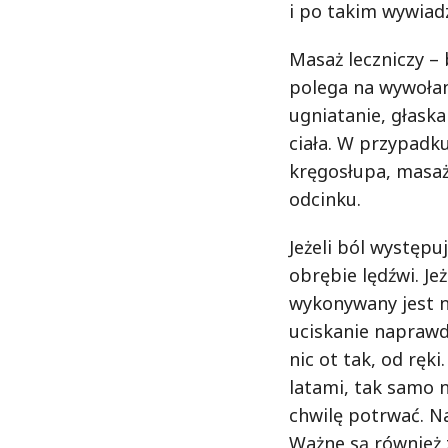
i po takim wywiad
Masaż leczniczy –
polega na wywołan
ugniatanie, głaska
ciała. W przypadk
kręgosłupa, masaż
odcinku.
Jeżeli ból występu
obrębie lędźwi. Je
wykonywany jest n
uciskanie naprawdę
nic ot tak, od ręk
latami, tak samo 
chwilę potrwać. Na
Ważne są również 