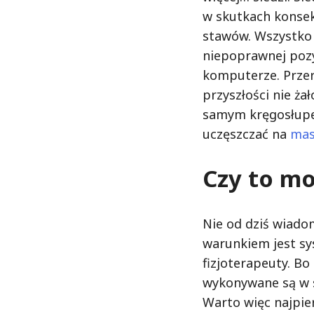
w skutkach konsek
stawów. Wszystko t
niepoprawnej pozy
komputerze. Przer
przyszłości nie ża
samym kręgosłupem
uczęszczać na
mas
Czy to m
Nie od dziś wiadom
warunkiem jest sy
fizjoterapeuty. B
wykonywane są w 
Warto więc najpie