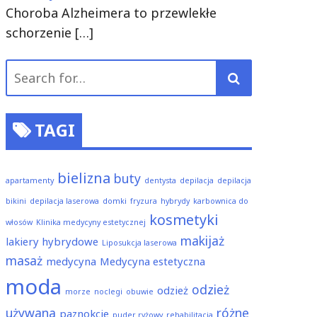
Choroba Alzheimera to przewlekłe
schorzenie
[…]
Search
for:
TAGI
bielizna
buty
apartamenty
dentysta
depilacja
depilacja
bikini
depilacja laserowa
domki
fryzura
hybrydy
karbownica do
kosmetyki
włosów
Klinika medycyny estetycznej
makijaż
lakiery hybrydowe
Liposukcja laserowa
masaż
medycyna
Medycyna estetyczna
moda
odzież
odzież
morze
noclegi
obuwie
używana
różne
paznokcie
puder ryżowy
rehabilitacja