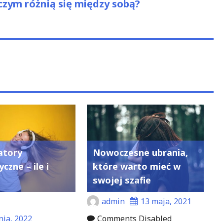
zym różnią się między sobą?
zatory
Nowoczesne ubrania,
czne – ile i
które warto mieć w
swojej szafie
admin
13 maja, 2021
nia, 2022
Comments Disabled