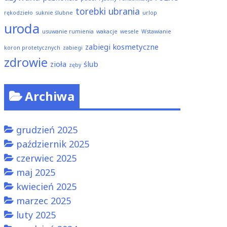
torebki
ubrania
rękodzieło
suknie ślubne
urlop
uroda
usuwanie rumienia
wakacje
wesele
Wstawianie
zabiegi kosmetyczne
koron protetycznych
zabiegi
zdrowie
zioła
ślub
zęby
Archiwa
grudzień 2025
październik 2025
czerwiec 2025
maj 2025
kwiecień 2025
marzec 2025
luty 2025