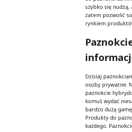
szybko się nudzą, 
zatem pozwolić sob
rynkiem produktó
Paznokcie
informacj
Dzisiaj paznokciam
osoby prywatne. N
paznokcie hybrydo
komuś wydać nie
bardzo dużą gamę
Produkty do paznok
każdego. Paznokcie