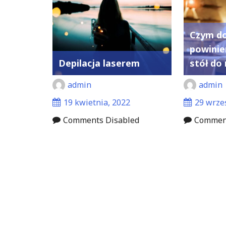
Czym do
powinie
Depilacja laserem
stół do
admin
admin
19 kwietnia, 2022
29 wrze
Comments Disabled
Comment