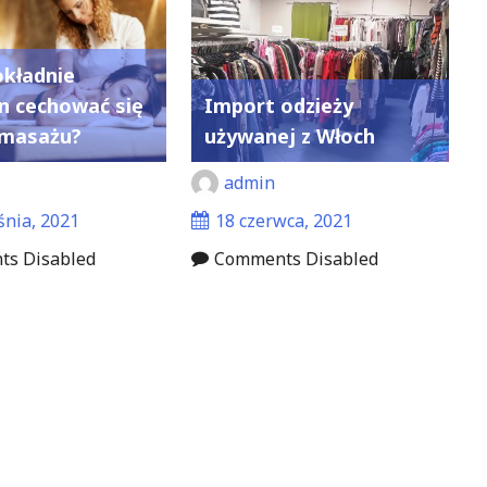
kładnie
n cechować się
Import odzieży
 masażu?
używanej z Włoch
admin
śnia, 2021
18 czerwca, 2021
s Disabled
Comments Disabled