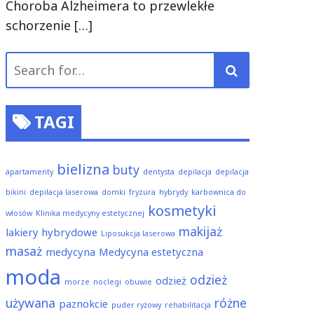
Choroba Alzheimera to przewlekłe
schorzenie
[…]
Search
for:
TAGI
bielizna
buty
apartamenty
dentysta
depilacja
depilacja
bikini
depilacja laserowa
domki
fryzura
hybrydy
karbownica do
kosmetyki
włosów
Klinika medycyny estetycznej
makijaż
lakiery hybrydowe
Liposukcja laserowa
masaż
medycyna
Medycyna estetyczna
moda
odzież
odzież
morze
noclegi
obuwie
używana
różne
paznokcie
puder ryżowy
rehabilitacja