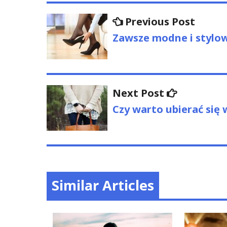
Nawigacja
Previo
Previous Post
post:
wpisu
Zawsze modne i stylow
Next
Next Post
post:
Czy warto ubierać się 
Similar Articles