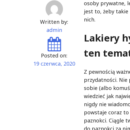
osoby prywatne, l
jest to, żeby taki
nich.
Written by:
admin
Lakiery h
ten tema
Posted on:
19 czerwca, 2020
Z pewnością ważne
przydatności. Nie
sobie (albo komuś
wiedzieć jak najw
nigdy nie wiadomo
powstaje coraz to
paznokci. Ciągle 
do paznokci za nim