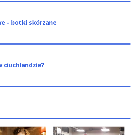
us
e – botki skórzane
w ciuchlandzie?