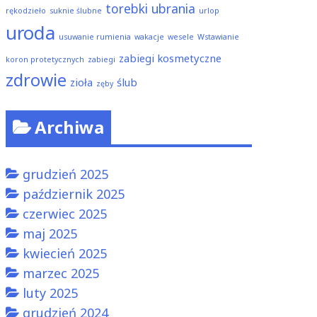
torebki
ubrania
rękodzieło
suknie ślubne
urlop
uroda
usuwanie rumienia
wakacje
wesele
Wstawianie
zabiegi kosmetyczne
koron protetycznych
zabiegi
zdrowie
zioła
ślub
zęby
Archiwa
grudzień 2025
październik 2025
czerwiec 2025
maj 2025
kwiecień 2025
marzec 2025
luty 2025
grudzień 2024