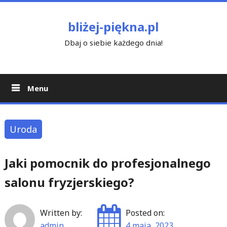
Skip
to
bliżej-piękna.pl
content
Dbaj o siebie każdego dnia!
Menu
Uroda
Jaki pomocnik do profesjonalnego
salonu fryzjerskiego?
Written by:
Posted on:
admin
4 maja, 2023