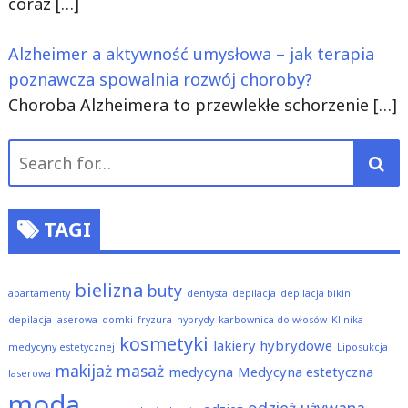
coraz
[…]
Alzheimer a aktywność umysłowa – jak terapia
poznawcza spowalnia rozwój choroby?
Choroba Alzheimera to przewlekłe schorzenie
[…]
Search
for:
TAGI
bielizna
buty
apartamenty
dentysta
depilacja
depilacja bikini
depilacja laserowa
domki
fryzura
hybrydy
karbownica do włosów
Klinika
kosmetyki
lakiery hybrydowe
medycyny estetycznej
Liposukcja
makijaż
masaż
medycyna
Medycyna estetyczna
laserowa
moda