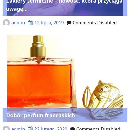
Lakiery termiczne – nowość, która przyciąga
uwagę…
admin
12 lipca, 2019
Comments Disabled
Dobór perfum francuskich
admin
22 lutego, 2020
Comments Disabled