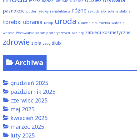
odzież używana
odzież
morze
noclegi
obuwie
różne
paznokcie
puder ryżowy
rehabilitacja
rękodzieło
suknie ślubne
uroda
torebki
ubrania
urlop
usuwanie rumienia
wakacje
zabiegi kosmetyczne
wesele
Wstawianie koron protetycznych
zabiegi
zdrowie
zioła
ślub
zęby
Archiwa
grudzień 2025
październik 2025
czerwiec 2025
maj 2025
kwiecień 2025
marzec 2025
luty 2025