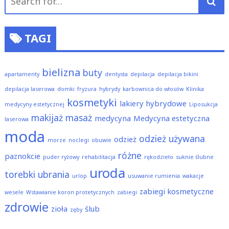
for:
TAGI
bielizna
buty
apartamenty
dentysta
depilacja
depilacja bikini
depilacja laserowa
domki
fryzura
hybrydy
karbownica do włosów
Klinika
kosmetyki
lakiery hybrydowe
medycyny estetycznej
Liposukcja
makijaż
masaż
medycyna
Medycyna estetyczna
laserowa
moda
odzież używana
odzież
morze
noclegi
obuwie
różne
paznokcie
puder ryżowy
rehabilitacja
rękodzieło
suknie ślubne
uroda
torebki
ubrania
urlop
usuwanie rumienia
wakacje
zabiegi kosmetyczne
wesele
Wstawianie koron protetycznych
zabiegi
zdrowie
zioła
ślub
zęby