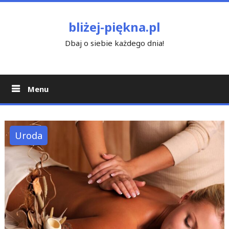
Skip
to
bliżej-piękna.pl
content
Dbaj o siebie każdego dnia!
Menu
Uroda